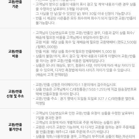
교환/반품
고객님이 받으신 상품의 내용이 표시 광고 및 계약 내용과 다른 경우 상품
기준
을 수령하신 날로부터 3개월 이내이며,
그 사실을 안 날(알 수 있었던 날) 부터 30일 이내 신청이 가능합니다.
반품 시 제공된 사은품은 모두 회수하며 회수가 되지 않으면 교환/반품이
불가능합니다.
고객님의 단순변심으로 인한 교환/반품인 경우, 다음과 같이 상품 회수/
배송에 필요한 비용을 고객님께서 부담하셔야 합니다.
교환 비용: 해당 상품 회수 및 재배송에 필요한 교환택배비 (편도2,500원
/왕복5,000원)
교환/반품
반품 비용: 해당 상품 회수에 필요한 반품택배비 5,000 원
비용
상품의 불량/하자, 표시 광고 및 계약 내용과 다르게 이행되어 교환/반품
을 하시는 경우 교환/반품 비용은 업체부담입니다.
상품은 모니터 해상도, 밝기, 컴퓨터 사양, 이미지에 따라 색상 차이가 있
을 수 있으며, 디자인 측정법에 따라 사이즈 차이가 있을 수 있습니다.
(배송비 고객 전액부담)
교환/반품 신청은 마이페이지>1:1문의에서 접수하십시오.
상품 반송은 고객님께서 CJ대한통운(1588-1255)에 직접 원송장번호로
교환/반품
택배 반품요청을 하셔야 합니다.
신청 및 주소
교환/반품 주소 : 경기 평택시 도일동 도일로 327 / CJ대한통운 엘칸토
직영팀
고객님의 단순변심으로 인한 교환/반품 요청이 상품을 수령한 날로부터
7일을 경과한 경우
고객님의 요청에 따라 개별적으로 주문 제작되는 상품의 경우
교환/반품
교환은 사이즈 교환만 가능하며, 타 디자인 교환을 원하는 경우 주문제품
불가안내
을 반품(환불) 해주시고 새로 주문해 주시기 바랍니다
상품을 착화/사용하였을 경우, 고객님의 부주의로 상품이 훼손,파손되어