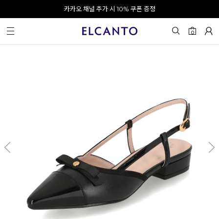
오전 10시 이전 결제 완료 시 오늘 출발!
카카오 채널 추가 시 10% 쿠폰 증정
회원가입 시 최대 20% 쿠폰 지급
0