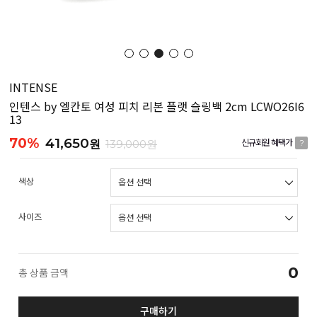
INTENSE
인텐스 by 엘칸토 여성 피치 리본 플랫 슬링백 2cm LCWO26I6
13
70%
41,650
원
139,000원
신규회원 혜택가
?
색상
사이즈
0
총 상품 금액
구매하기