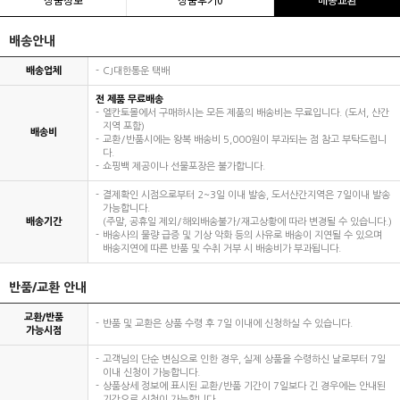
배송안내
배송업체
CJ대한통운 택배
전 제품 무료배송
엘칸토몰에서 구매하시는 모든 제품의 배송비는 무료입니다. (도서, 산간
지역 포함)
배송비
교환/반품시에는 왕복 배송비 5,000원이 부과되는 점 참고 부탁드립니
다.
쇼핑백 제공이나 선물포장은 불가합니다.
결제확인 시점으로부터 2~3일 이내 발송, 도서산간지역은 7일이내 발송
가능합니다.
배송기간
(주말, 공휴일 제외/해외배송불가/재고상황에 따라 변경될 수 있습니다.)
배송사의 물량 급증 및 기상 악화 등의 사유로 배송이 지연될 수 있으며
배송지연에 따른 반품 및 수취 거부 시 배송비가 부과됩니다.
반품/교환 안내
교환/반품
반품 및 교환은 상품 수령 후 7일 이내에 신청하실 수 있습니다.
가능시점
고객님의 단순 변심으로 인한 경우, 실제 상품을 수령하신 날로부터 7일
이내 신청이 가능합니다.
상품상세 정보에 표시된 교환/반품 기간이 7일보다 긴 경우에는 안내된
기간으로 신청이 가능합니다.