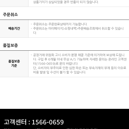
상품가치가 상실되었을 경우 반품이 되지 않습니다.
주문취소
주문취소는 주문완료상태까지 가능합니다.
배송기간
주문취소는 마이페이지>쇼핑내역>주문배송조회에서 취소할 수 있습니
다.
품질보증
공정거래 위원회 고시 소비자 분쟁 해결 기준에 의거하여 보상해 드립니
다. 구입 후 6개월 이내 무상 A/S 가능하며 자세한 문의는 온라인 고객센
품질보증
터(1566-0659)로 문의 바랍니다.
기준
단, 소비자의 부주의로 인한 심한 파손 또는 부속자재의 부재 등의 이슈로
비용 발생 및 수선이 불가 할 수 있습니다.
고객센터 :
1566-0659