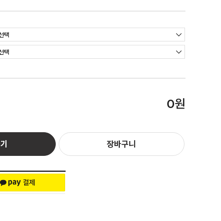
원
0
하기
장바구니