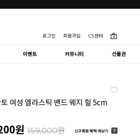
로그인
회원가입
CS센터
0
이벤트
커뮤니티
선물관
칸토 여성 엘라스틱 밴드 웨지 힐 5cm
200
원
원
159,000
신규회원 혜택 예상가