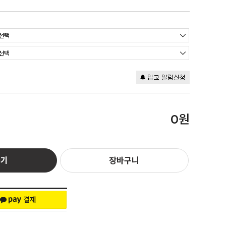
원
0
하기
장바구니