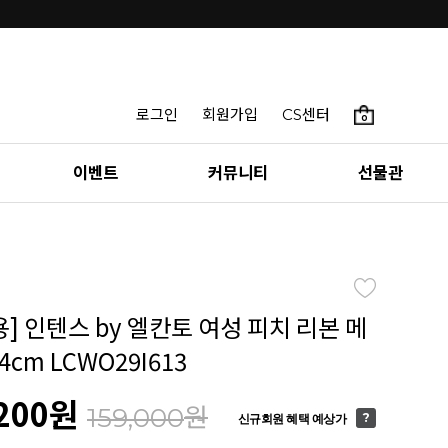
로그인
회원가입
CS센터
0
이벤트
커뮤니티
선물관
착용] 인텐스 by 엘칸토 여성 피치 리본 메
cm LCWO29I613
200
원
원
159,000
신규회원 혜택 예상가