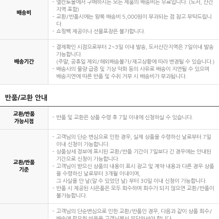
엘칸토몰에서 구매하시는 모든 제품의 배송비는 무료입니다. (도서, 산간
지역 포함)
배송비
교환/반품시에는 왕복 배송비 5,000원이 부과되는 점 참고 부탁드립니
다.
쇼핑백 제공이나 선물포장은 불가합니다.
결제확인 시점으로부터 2~3일 이내 발송, 도서산간지역은 7일이내 발송
가능합니다.
배송기간
(주말, 공휴일 제외/해외배송불가/재고상황에 따라 변경될 수 있습니다.)
배송사의 물량 급증 및 기상 악화 등의 사유로 배송이 지연될 수 있으며
배송지연에 따른 반품 및 수취 거부 시 배송비가 부과됩니다.
반품/교환 안내
교환/반품
반품 및 교환은 상품 수령 후 7일 이내에 신청하실 수 있습니다.
가능시점
고객님의 단순 변심으로 인한 경우, 실제 상품을 수령하신 날로부터 7일
이내 신청이 가능합니다.
상품상세 정보에 표시된 교환/반품 기간이 7일보다 긴 경우에는 안내된
기간으로 신청이 가능합니다.
교환/반품
고객님이 받으신 상품의 내용이 표시 광고 및 계약 내용과 다른 경우 상품
기준
을 수령하신 날로부터 3개월 이내이며,
그 사실을 안 날(알 수 있었던 날) 부터 30일 이내 신청이 가능합니다.
반품 시 제공된 사은품은 모두 회수하며 회수가 되지 않으면 교환/반품이
불가능합니다.
고객님의 단순변심으로 인한 교환/반품인 경우, 다음과 같이 상품 회수/
배송에 필요한 비용을 고객님께서 부담하셔야 합니다.