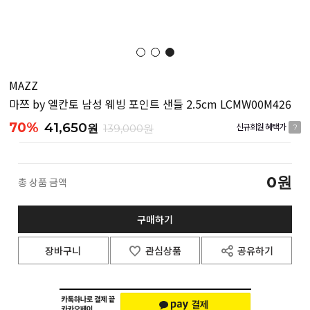
MAZZ
마쯔 by 엘칸토 남성 웨빙 포인트 샌들 2.5cm LCMW00M426
70%
41,650
원
139,000원
신규회원 혜택가
?
0
원
총 상품 금액
구매하기
장바구니
관심상품
공유하기