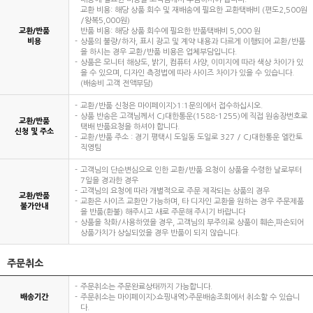
교환 비용: 해당 상품 회수 및 재배송에 필요한 교환택배비 (편도2,500원
/왕복5,000원)
교환/반품
반품 비용: 해당 상품 회수에 필요한 반품택배비 5,000 원
비용
상품의 불량/하자, 표시 광고 및 계약 내용과 다르게 이행되어 교환/반품
을 하시는 경우 교환/반품 비용은 업체부담입니다.
상품은 모니터 해상도, 밝기, 컴퓨터 사양, 이미지에 따라 색상 차이가 있
을 수 있으며, 디자인 측정법에 따라 사이즈 차이가 있을 수 있습니다.
(배송비 고객 전액부담)
교환/반품 신청은 마이페이지>1:1문의에서 접수하십시오.
상품 반송은 고객님께서 CJ대한통운(1588-1255)에 직접 원송장번호로
교환/반품
택배 반품요청을 하셔야 합니다.
신청 및 주소
교환/반품 주소 : 경기 평택시 도일동 도일로 327 / CJ대한통운 엘칸토
직영팀
고객님의 단순변심으로 인한 교환/반품 요청이 상품을 수령한 날로부터
7일을 경과한 경우
고객님의 요청에 따라 개별적으로 주문 제작되는 상품의 경우
교환/반품
교환은 사이즈 교환만 가능하며, 타 디자인 교환을 원하는 경우 주문제품
불가안내
을 반품(환불) 해주시고 새로 주문해 주시기 바랍니다
상품을 착화/사용하였을 경우, 고객님의 부주의로 상품이 훼손,파손되어
상품가치가 상실되었을 경우 반품이 되지 않습니다.
주문취소
주문취소는 주문완료상태까지 가능합니다.
배송기간
주문취소는 마이페이지>쇼핑내역>주문배송조회에서 취소할 수 있습니
다.