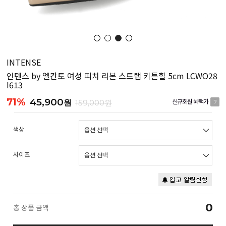
INTENSE
인텐스 by 엘칸토 여성 피치 리본 스트랩 키튼힐 5cm LCWO28
I613
71%
45,900
원
159,000원
신규회원 혜택가
?
색상
사이즈
0
총 상품 금액