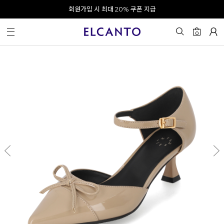
오전 10시 이전 결제 완료 시 오늘 출발!
카카오 채널 추가 시 10% 쿠폰 증정
회원가입 시 최대 20% 쿠폰 지급
0