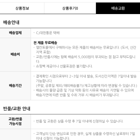
상품정보
상품후기
0
배송교환
배송안내
배송업체
CJ대한통운 택배
전 제품 무료배송
엘칸토몰에서 구매하시는 모든 제품의 배송비는 무료입니다. (도서, 산간
지역 포함)
배송비
교환/반품시에는 왕복 배송비 5,000원이 부과되는 점 참고 부탁드립니
다.
쇼핑백 제공이나 선물포장은 불가합니다.
결제확인 시점으로부터 2~3일 이내 발송, 도서산간지역은 7일이내 발송
가능합니다.
배송기간
(주말, 공휴일 제외/해외배송불가/재고상황에 따라 변경될 수 있습니다.)
배송사의 물량 급증 및 기상 악화 등의 사유로 배송이 지연될 수 있으며
배송지연에 따른 반품 및 수취 거부 시 배송비가 부과됩니다.
반품/교환 안내
교환/반품
반품 및 교환은 상품 수령 후 7일 이내에 신청하실 수 있습니다.
가능시점
고객님의 단순 변심으로 인한 경우, 실제 상품을 수령하신 날로부터 7일
이내 신청이 가능합니다.