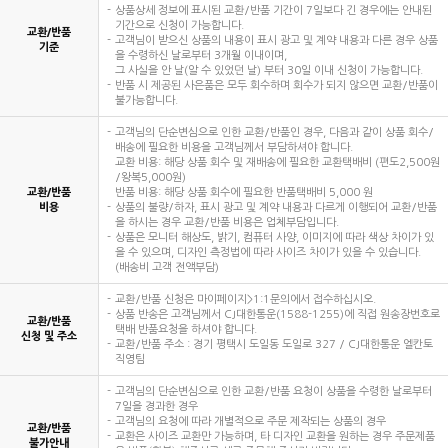
상품상세 정보에 표시된 교환/반품 기간이 7일보다 긴 경우에는 안내된
기간으로 신청이 가능합니다.
교환/반품
고객님이 받으신 상품의 내용이 표시 광고 및 계약 내용과 다른 경우 상품
기준
을 수령하신 날로부터 3개월 이내이며,
그 사실을 안 날(알 수 있었던 날) 부터 30일 이내 신청이 가능합니다.
반품 시 제공된 사은품은 모두 회수하며 회수가 되지 않으면 교환/반품이
불가능합니다.
고객님의 단순변심으로 인한 교환/반품인 경우, 다음과 같이 상품 회수/
배송에 필요한 비용을 고객님께서 부담하셔야 합니다.
교환 비용: 해당 상품 회수 및 재배송에 필요한 교환택배비 (편도2,500원
/왕복5,000원)
교환/반품
반품 비용: 해당 상품 회수에 필요한 반품택배비 5,000 원
비용
상품의 불량/하자, 표시 광고 및 계약 내용과 다르게 이행되어 교환/반품
을 하시는 경우 교환/반품 비용은 업체부담입니다.
상품은 모니터 해상도, 밝기, 컴퓨터 사양, 이미지에 따라 색상 차이가 있
을 수 있으며, 디자인 측정법에 따라 사이즈 차이가 있을 수 있습니다.
(배송비 고객 전액부담)
교환/반품 신청은 마이페이지>1:1문의에서 접수하십시오.
상품 반송은 고객님께서 CJ대한통운(1588-1255)에 직접 원송장번호로
교환/반품
택배 반품요청을 하셔야 합니다.
신청 및 주소
교환/반품 주소 : 경기 평택시 도일동 도일로 327 / CJ대한통운 엘칸토
직영팀
고객님의 단순변심으로 인한 교환/반품 요청이 상품을 수령한 날로부터
7일을 경과한 경우
고객님의 요청에 따라 개별적으로 주문 제작되는 상품의 경우
교환/반품
교환은 사이즈 교환만 가능하며, 타 디자인 교환을 원하는 경우 주문제품
불가안내