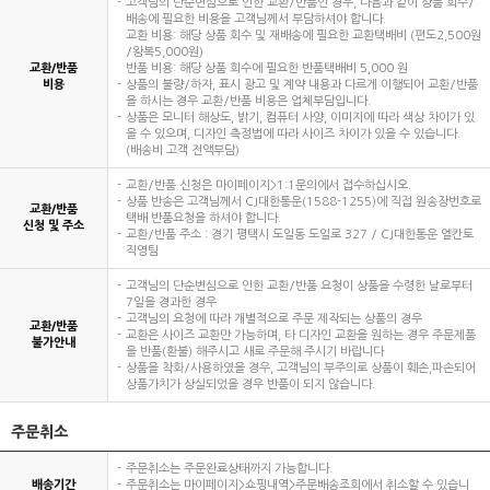
고객님의 단순변심으로 인한 교환/반품인 경우, 다음과 같이 상품 회수/
배송에 필요한 비용을 고객님께서 부담하셔야 합니다.
교환 비용: 해당 상품 회수 및 재배송에 필요한 교환택배비 (편도2,500원
/왕복5,000원)
교환/반품
반품 비용: 해당 상품 회수에 필요한 반품택배비 5,000 원
비용
상품의 불량/하자, 표시 광고 및 계약 내용과 다르게 이행되어 교환/반품
을 하시는 경우 교환/반품 비용은 업체부담입니다.
상품은 모니터 해상도, 밝기, 컴퓨터 사양, 이미지에 따라 색상 차이가 있
을 수 있으며, 디자인 측정법에 따라 사이즈 차이가 있을 수 있습니다.
(배송비 고객 전액부담)
교환/반품 신청은 마이페이지>1:1문의에서 접수하십시오.
상품 반송은 고객님께서 CJ대한통운(1588-1255)에 직접 원송장번호로
교환/반품
택배 반품요청을 하셔야 합니다.
신청 및 주소
교환/반품 주소 : 경기 평택시 도일동 도일로 327 / CJ대한통운 엘칸토
직영팀
고객님의 단순변심으로 인한 교환/반품 요청이 상품을 수령한 날로부터
7일을 경과한 경우
고객님의 요청에 따라 개별적으로 주문 제작되는 상품의 경우
교환/반품
교환은 사이즈 교환만 가능하며, 타 디자인 교환을 원하는 경우 주문제품
불가안내
을 반품(환불) 해주시고 새로 주문해 주시기 바랍니다
상품을 착화/사용하였을 경우, 고객님의 부주의로 상품이 훼손,파손되어
상품가치가 상실되었을 경우 반품이 되지 않습니다.
주문취소
주문취소는 주문완료상태까지 가능합니다.
배송기간
주문취소는 마이페이지>쇼핑내역>주문배송조회에서 취소할 수 있습니