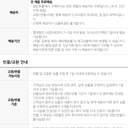
전 제품 무료배송
엘칸토몰에서 구매하시는 모든 제품의 배송비는 무료입니다. (도서, 산간
지역 포함)
배송비
교환/반품시에는 왕복 배송비 5,000원이 부과되는 점 참고 부탁드립니
다.
쇼핑백 제공이나 선물포장은 불가합니다.
결제확인 시점으로부터 2~3일 이내 발송, 도서산간지역은 7일이내 발송
가능합니다.
배송기간
(주말, 공휴일 제외/해외배송불가/재고상황에 따라 변경될 수 있습니다.)
배송사의 물량 급증 및 기상 악화 등의 사유로 배송이 지연될 수 있으며
배송지연에 따른 반품 및 수취 거부 시 배송비가 부과됩니다.
반품/교환 안내
교환/반품
반품 및 교환은 상품 수령 후 7일 이내에 신청하실 수 있습니다.
가능시점
고객님의 단순 변심으로 인한 경우, 실제 상품을 수령하신 날로부터 7일
이내 신청이 가능합니다.
상품상세 정보에 표시된 교환/반품 기간이 7일보다 긴 경우에는 안내된
기간으로 신청이 가능합니다.
교환/반품
고객님이 받으신 상품의 내용이 표시 광고 및 계약 내용과 다른 경우 상품
기준
을 수령하신 날로부터 3개월 이내이며,
그 사실을 안 날(알 수 있었던 날) 부터 30일 이내 신청이 가능합니다.
반품 시 제공된 사은품은 모두 회수하며 회수가 되지 않으면 교환/반품이
불가능합니다.