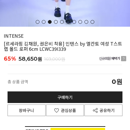
INTENSE
[르세라핌 김채원, 권은비 착용] 인텐스 by 엘칸토 여성 T스트
랩 몰드 로퍼 6cm LCWC39I339
65%
58,650
원
169,000원
신규회원 혜택가
?
0
원
총 상품 금액
구매하기
장바구니
관심상품
공유하기