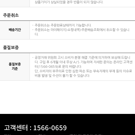
상품가치가 상실되었을 경우 반품이 되지 않습니다.
주문취소
주문취소는 주문완료상태까지 가능합니다.
배송기간
주문취소는 마이페이지>쇼핑내역>주문배송조회에서 취소할 수 있습니
다.
품질보증
공정거래 위원회 고시 소비자 분쟁 해결 기준에 의거하여 보상해 드립니
다. 구입 후 6개월 이내 무상 A/S 가능하며 자세한 문의는 온라인 고객센
품질보증
터(1566-0659)로 문의 바랍니다.
기준
단, 소비자의 부주의로 인한 심한 파손 또는 부속자재의 부재 등의 이슈로
비용 발생 및 수선이 불가 할 수 있습니다.
고객센터 :
1566-0659