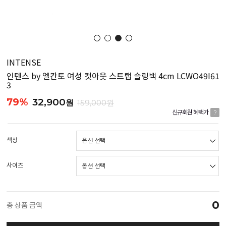
INTENSE
인텐스 by 엘칸토 여성 컷아웃 스트랩 슬링백 4cm LCWO49I61
3
79%
32,900
원
159,000원
신규회원 혜택가
?
색상
사이즈
0
총 상품 금액