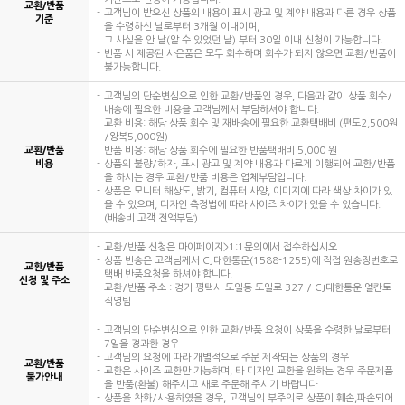
교환/반품
고객님이 받으신 상품의 내용이 표시 광고 및 계약 내용과 다른 경우 상품
기준
을 수령하신 날로부터 3개월 이내이며,
그 사실을 안 날(알 수 있었던 날) 부터 30일 이내 신청이 가능합니다.
반품 시 제공된 사은품은 모두 회수하며 회수가 되지 않으면 교환/반품이
불가능합니다.
고객님의 단순변심으로 인한 교환/반품인 경우, 다음과 같이 상품 회수/
배송에 필요한 비용을 고객님께서 부담하셔야 합니다.
교환 비용: 해당 상품 회수 및 재배송에 필요한 교환택배비 (편도2,500원
/왕복5,000원)
교환/반품
반품 비용: 해당 상품 회수에 필요한 반품택배비 5,000 원
비용
상품의 불량/하자, 표시 광고 및 계약 내용과 다르게 이행되어 교환/반품
을 하시는 경우 교환/반품 비용은 업체부담입니다.
상품은 모니터 해상도, 밝기, 컴퓨터 사양, 이미지에 따라 색상 차이가 있
을 수 있으며, 디자인 측정법에 따라 사이즈 차이가 있을 수 있습니다.
(배송비 고객 전액부담)
교환/반품 신청은 마이페이지>1:1문의에서 접수하십시오.
상품 반송은 고객님께서 CJ대한통운(1588-1255)에 직접 원송장번호로
교환/반품
택배 반품요청을 하셔야 합니다.
신청 및 주소
교환/반품 주소 : 경기 평택시 도일동 도일로 327 / CJ대한통운 엘칸토
직영팀
고객님의 단순변심으로 인한 교환/반품 요청이 상품을 수령한 날로부터
7일을 경과한 경우
고객님의 요청에 따라 개별적으로 주문 제작되는 상품의 경우
교환/반품
교환은 사이즈 교환만 가능하며, 타 디자인 교환을 원하는 경우 주문제품
불가안내
을 반품(환불) 해주시고 새로 주문해 주시기 바랍니다
상품을 착화/사용하였을 경우, 고객님의 부주의로 상품이 훼손,파손되어