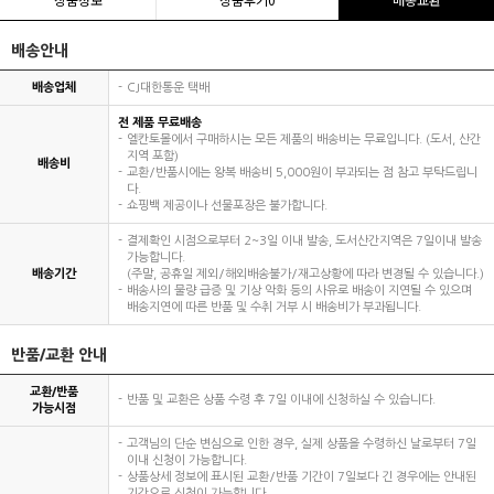
배송안내
배송업체
CJ대한통운 택배
전 제품 무료배송
엘칸토몰에서 구매하시는 모든 제품의 배송비는 무료입니다. (도서, 산간
지역 포함)
배송비
교환/반품시에는 왕복 배송비 5,000원이 부과되는 점 참고 부탁드립니
다.
쇼핑백 제공이나 선물포장은 불가합니다.
결제확인 시점으로부터 2~3일 이내 발송, 도서산간지역은 7일이내 발송
가능합니다.
배송기간
(주말, 공휴일 제외/해외배송불가/재고상황에 따라 변경될 수 있습니다.)
배송사의 물량 급증 및 기상 악화 등의 사유로 배송이 지연될 수 있으며
배송지연에 따른 반품 및 수취 거부 시 배송비가 부과됩니다.
반품/교환 안내
교환/반품
반품 및 교환은 상품 수령 후 7일 이내에 신청하실 수 있습니다.
가능시점
고객님의 단순 변심으로 인한 경우, 실제 상품을 수령하신 날로부터 7일
이내 신청이 가능합니다.
상품상세 정보에 표시된 교환/반품 기간이 7일보다 긴 경우에는 안내된
기간으로 신청이 가능합니다.