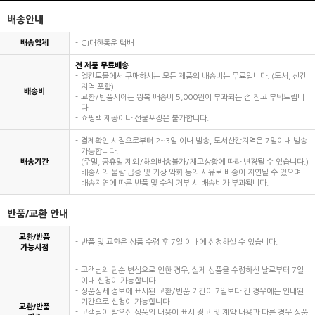
배송안내
배송업체
CJ대한통운 택배
전 제품 무료배송
엘칸토몰에서 구매하시는 모든 제품의 배송비는 무료입니다. (도서, 산간
지역 포함)
배송비
교환/반품시에는 왕복 배송비 5,000원이 부과되는 점 참고 부탁드립니
다.
쇼핑백 제공이나 선물포장은 불가합니다.
결제확인 시점으로부터 2~3일 이내 발송, 도서산간지역은 7일이내 발송
가능합니다.
배송기간
(주말, 공휴일 제외/해외배송불가/재고상황에 따라 변경될 수 있습니다.)
배송사의 물량 급증 및 기상 악화 등의 사유로 배송이 지연될 수 있으며
배송지연에 따른 반품 및 수취 거부 시 배송비가 부과됩니다.
반품/교환 안내
교환/반품
반품 및 교환은 상품 수령 후 7일 이내에 신청하실 수 있습니다.
가능시점
고객님의 단순 변심으로 인한 경우, 실제 상품을 수령하신 날로부터 7일
이내 신청이 가능합니다.
상품상세 정보에 표시된 교환/반품 기간이 7일보다 긴 경우에는 안내된
기간으로 신청이 가능합니다.
교환/반품
고객님이 받으신 상품의 내용이 표시 광고 및 계약 내용과 다른 경우 상품