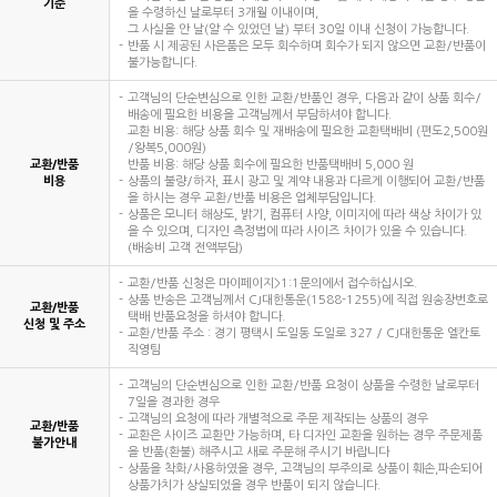
기준
을 수령하신 날로부터 3개월 이내이며,
그 사실을 안 날(알 수 있었던 날) 부터 30일 이내 신청이 가능합니다.
반품 시 제공된 사은품은 모두 회수하며 회수가 되지 않으면 교환/반품이
불가능합니다.
고객님의 단순변심으로 인한 교환/반품인 경우, 다음과 같이 상품 회수/
배송에 필요한 비용을 고객님께서 부담하셔야 합니다.
교환 비용: 해당 상품 회수 및 재배송에 필요한 교환택배비 (편도2,500원
/왕복5,000원)
교환/반품
반품 비용: 해당 상품 회수에 필요한 반품택배비 5,000 원
비용
상품의 불량/하자, 표시 광고 및 계약 내용과 다르게 이행되어 교환/반품
을 하시는 경우 교환/반품 비용은 업체부담입니다.
상품은 모니터 해상도, 밝기, 컴퓨터 사양, 이미지에 따라 색상 차이가 있
을 수 있으며, 디자인 측정법에 따라 사이즈 차이가 있을 수 있습니다.
(배송비 고객 전액부담)
교환/반품 신청은 마이페이지>1:1문의에서 접수하십시오.
상품 반송은 고객님께서 CJ대한통운(1588-1255)에 직접 원송장번호로
교환/반품
택배 반품요청을 하셔야 합니다.
신청 및 주소
교환/반품 주소 : 경기 평택시 도일동 도일로 327 / CJ대한통운 엘칸토
직영팀
고객님의 단순변심으로 인한 교환/반품 요청이 상품을 수령한 날로부터
7일을 경과한 경우
고객님의 요청에 따라 개별적으로 주문 제작되는 상품의 경우
교환/반품
교환은 사이즈 교환만 가능하며, 타 디자인 교환을 원하는 경우 주문제품
불가안내
을 반품(환불) 해주시고 새로 주문해 주시기 바랍니다
상품을 착화/사용하였을 경우, 고객님의 부주의로 상품이 훼손,파손되어
상품가치가 상실되었을 경우 반품이 되지 않습니다.