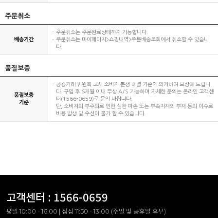
주문취소
주문취소는 주문완료상태까지 가능합니다.
배송기간
주문취소는 마이페이지>쇼핑내역>주문배송조회에서 취소할 수 있습니
다.
품질보증
공정거래 위원회 고시 소비자 분쟁 해결 기준에 의거하여 보상해 드립니
다. 구입 후 6개월 이내 무상 A/S 가능하며 자세한 문의는 온라인 고객센
품질보증
터(1566-0659)로 문의 바랍니다.
기준
단, 소비자의 부주의로 인한 심한 파손 또는 부속자재의 부재 등의 이슈로
비용 발생 및 수선이 불가 할 수 있습니다.
고객센터 :
1566-0659
평일 10:00 - 16:00 | 점심 11:50 - 13:00 (주말 및 공휴일 휴무)