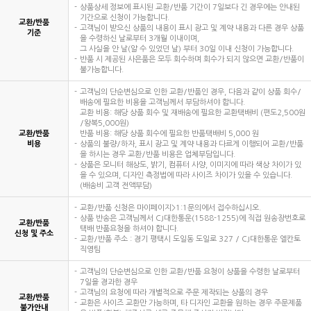
상품상세 정보에 표시된 교환/반품 기간이 7일보다 긴 경우에는 안내된
기간으로 신청이 가능합니다.
교환/반품
고객님이 받으신 상품의 내용이 표시 광고 및 계약 내용과 다른 경우 상품
기준
을 수령하신 날로부터 3개월 이내이며,
그 사실을 안 날(알 수 있었던 날) 부터 30일 이내 신청이 가능합니다.
반품 시 제공된 사은품은 모두 회수하며 회수가 되지 않으면 교환/반품이
불가능합니다.
고객님의 단순변심으로 인한 교환/반품인 경우, 다음과 같이 상품 회수/
배송에 필요한 비용을 고객님께서 부담하셔야 합니다.
교환 비용: 해당 상품 회수 및 재배송에 필요한 교환택배비 (편도2,500원
/왕복5,000원)
교환/반품
반품 비용: 해당 상품 회수에 필요한 반품택배비 5,000 원
비용
상품의 불량/하자, 표시 광고 및 계약 내용과 다르게 이행되어 교환/반품
을 하시는 경우 교환/반품 비용은 업체부담입니다.
상품은 모니터 해상도, 밝기, 컴퓨터 사양, 이미지에 따라 색상 차이가 있
을 수 있으며, 디자인 측정법에 따라 사이즈 차이가 있을 수 있습니다.
(배송비 고객 전액부담)
교환/반품 신청은 마이페이지>1:1문의에서 접수하십시오.
상품 반송은 고객님께서 CJ대한통운(1588-1255)에 직접 원송장번호로
교환/반품
택배 반품요청을 하셔야 합니다.
신청 및 주소
교환/반품 주소 : 경기 평택시 도일동 도일로 327 / CJ대한통운 엘칸토
직영팀
고객님의 단순변심으로 인한 교환/반품 요청이 상품을 수령한 날로부터
7일을 경과한 경우
고객님의 요청에 따라 개별적으로 주문 제작되는 상품의 경우
교환/반품
교환은 사이즈 교환만 가능하며, 타 디자인 교환을 원하는 경우 주문제품
불가안내