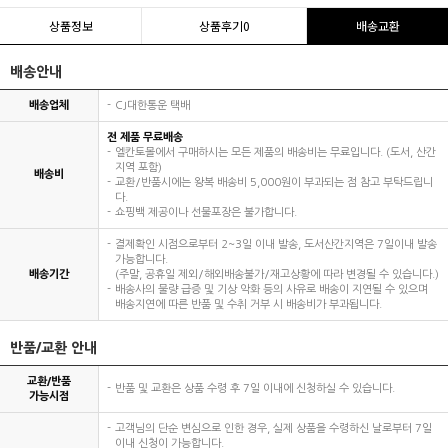
상품정보
상품후기
0
배송교환
배송안내
배송업체
CJ대한통운 택배
전 제품 무료배송
엘칸토몰에서 구매하시는 모든 제품의 배송비는 무료입니다. (도서, 산간
지역 포함)
배송비
교환/반품시에는 왕복 배송비 5,000원이 부과되는 점 참고 부탁드립니
다.
쇼핑백 제공이나 선물포장은 불가합니다.
결제확인 시점으로부터 2~3일 이내 발송, 도서산간지역은 7일이내 발송
가능합니다.
배송기간
(주말, 공휴일 제외/해외배송불가/재고상황에 따라 변경될 수 있습니다.)
배송사의 물량 급증 및 기상 악화 등의 사유로 배송이 지연될 수 있으며
배송지연에 따른 반품 및 수취 거부 시 배송비가 부과됩니다.
반품/교환 안내
교환/반품
반품 및 교환은 상품 수령 후 7일 이내에 신청하실 수 있습니다.
가능시점
고객님의 단순 변심으로 인한 경우, 실제 상품을 수령하신 날로부터 7일
이내 신청이 가능합니다.