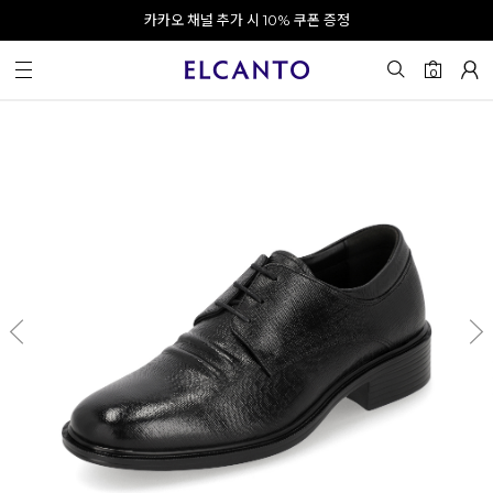
오전 10시 이전 결제 완료 시 오늘 출발!
카카오 채널 추가 시 10% 쿠폰 증정
회원가입 시 최대 20% 쿠폰 지급
0