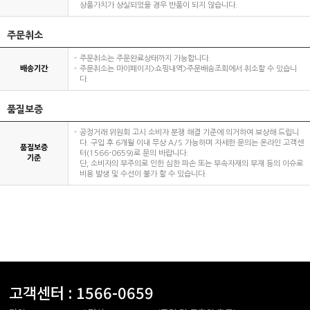
상품가치가 상실되었을 경우 반품이 되지 않습니다.
주문취소
주문취소는 주문완료상태까지 가능합니다.
배송기간
주문취소는 마이페이지>쇼핑내역>주문배송조회에서 취소할 수 있습니
다.
품질보증
공정거래 위원회 고시 소비자 분쟁 해결 기준에 의거하여 보상해 드립니
다. 구입 후 6개월 이내 무상 A/S 가능하며 자세한 문의는 온라인 고객센
품질보증
터(1566-0659)로 문의 바랍니다.
기준
단, 소비자의 부주의로 인한 심한 파손 또는 부속자재의 부재 등의 이슈로
비용 발생 및 수선이 불가 할 수 있습니다.
고객센터 :
1566-0659