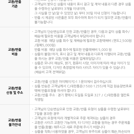
교환/반품
고객님이 받으신 상품의 내용이 표시 광고 및 계약 내용과 다른 경우 상품
기준
을 수령하신 날로부터 3개월 이내이며,
그 사실을 안 날(알 수 있었던 날) 부터 30일 이내 신청이 가능합니다.
반품 시 제공된 사은품은 모두 회수하며 회수가 되지 않으면 교환/반품이
불가능합니다.
고객님의 단순변심으로 인한 교환/반품인 경우, 다음과 같이 상품 회수/
배송에 필요한 비용을 고객님께서 부담하셔야 합니다.
교환 비용: 해당 상품 회수 및 재배송에 필요한 교환택배비 (편도2,500원
/왕복5,000원)
교환/반품
반품 비용: 해당 상품 회수에 필요한 반품택배비 5,000 원
비용
상품의 불량/하자, 표시 광고 및 계약 내용과 다르게 이행되어 교환/반품
을 하시는 경우 교환/반품 비용은 업체부담입니다.
상품은 모니터 해상도, 밝기, 컴퓨터 사양, 이미지에 따라 색상 차이가 있
을 수 있으며, 디자인 측정법에 따라 사이즈 차이가 있을 수 있습니다.
(배송비 고객 전액부담)
교환/반품 신청은 마이페이지>1:1문의에서 접수하십시오.
상품 반송은 고객님께서 CJ대한통운(1588-1255)에 직접 원송장번호로
교환/반품
택배 반품요청을 하셔야 합니다.
신청 및 주소
교환/반품 주소 : 경기 평택시 도일동 도일로 327 / CJ대한통운 엘칸토
직영팀
고객님의 단순변심으로 인한 교환/반품 요청이 상품을 수령한 날로부터
7일을 경과한 경우
고객님의 요청에 따라 개별적으로 주문 제작되는 상품의 경우
교환/반품
교환은 사이즈 교환만 가능하며, 타 디자인 교환을 원하는 경우 주문제품
불가안내
을 반품(환불) 해주시고 새로 주문해 주시기 바랍니다
상품을 착화/사용하였을 경우, 고객님의 부주의로 상품이 훼손,파손되어