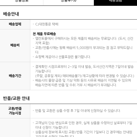
배송안내
배송업체
CJ대한통운 택배
전 제품 무료배송
엘칸토몰에서 구매하시는 모든 제품의 배송비는 무료입니다. (도서, 산간
지역 포함)
배송비
교환/반품시에는 왕복 배송비 5,000원이 부과되는 점 참고 부탁드립니
다.
쇼핑백 제공이나 선물포장은 불가합니다.
결제확인 시점으로부터 2~3일 이내 발송, 도서산간지역은 7일이내 발송
가능합니다.
배송기간
(주말, 공휴일 제외/해외배송불가/재고상황에 따라 변경될 수 있습니다.)
배송사의 물량 급증 및 기상 악화 등의 사유로 배송이 지연될 수 있으며
배송지연에 따른 반품 및 수취 거부 시 배송비가 부과됩니다.
반품/교환 안내
교환/반품
반품 및 교환은 상품 수령 후 7일 이내에 신청하실 수 있습니다.
가능시점
고객님의 단순 변심으로 인한 경우, 실제 상품을 수령하신 날로부터 7일
이내 신청이 가능합니다.
상품상세 정보에 표시된 교환/반품 기간이 7일보다 긴 경우에는 안내된
기간으로 신청이 가능합니다.