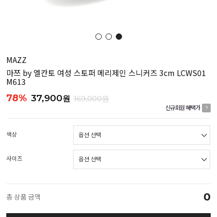
MAZZ
마쯔 by 엘칸토 여성 스토퍼 메리제인 스니커즈 3cm LCWS01
M613
78%
37,900
원
169,000원
신규회원 혜택가
?
색상
사이즈
0
총 상품 금액