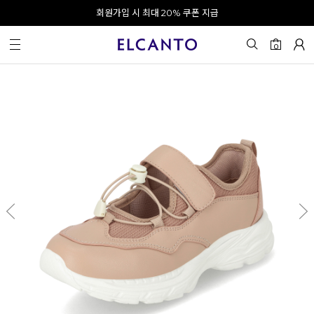
오전 10시 이전 결제 완료 시 오늘 출발!
카카오 채널 추가 시 10% 쿠폰 증정
회원가입 시 최대 20% 쿠폰 지급
0