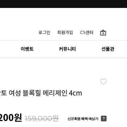
로그인
회원가입
CS센터
0
이벤트
커뮤니티
선물관
칸토 여성 블록힐 메리제인 4cm
200
원
원
159,000
신규회원 혜택 예상가