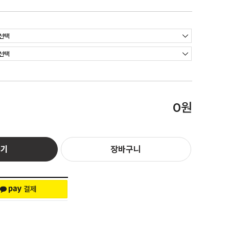
원
0
하기
장바구니