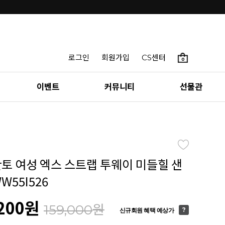
로그인
회원가입
CS센터
0
이벤트
커뮤니티
선물관
칸토 여성 엑스 스트랩 투웨이 미들힐 샌
WW55I526
200
원
원
159,000
신규회원 혜택 예상가