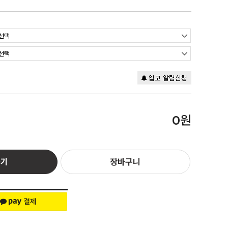
원
0
하기
장바구니