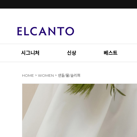
시그니처
신상
베스트
>
>
HOME
WOMEN
샌들/뮬/슬리퍼