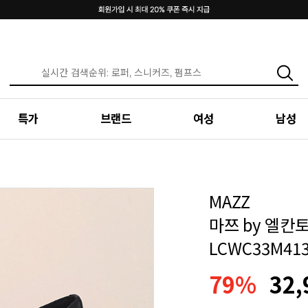
특가
브랜드
여성
남성
MAZZ
마쯔 by 엘칸
LCWC33M41
79%
32,