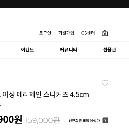
로그인
회원가입
CS센터
0
이벤트
커뮤니티
선물관
토 여성 메리제인 스니커즈 4.5cm
3
900
원
원
159,000
신규회원 혜택 예상가