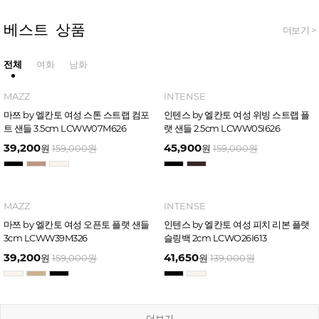
베스트 상품
더보기 >
전체
여화
남화
MAZZ
INTENSE
마쯔 by 엘칸토 여성 스톤 스트랩 컴포
인텐스 by 엘칸토 여성 위빙 스트랩 플
트 샌들 3.5cm LCWW07M626
랫 샌들 2.5cm LCWW05I626
39,200
45,900
원
159,000
원
원
159,000
원
MAZZ
INTENSE
마쯔 by 엘칸토 여성 오픈토 플랫 샌들
인텐스 by 엘칸토 여성 피치 리본 플랫
3cm LCWW39M326
슬링백 2cm LCWO26I613
39,200
41,650
원
159,000
원
원
139,000
원
더보기