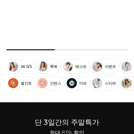
26 S/S
룩북
베스트
이벤트
엘칸토
인텐스
마쯔
스타픽
단 3일간의 주말특가
최대 83% 할인