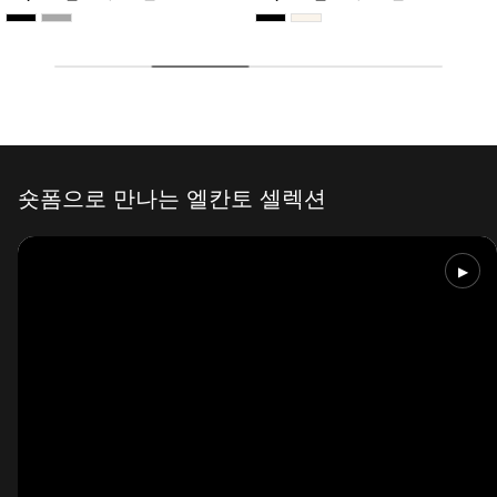
숏폼으로 만나는 엘칸토 셀렉션
▶