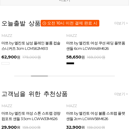
오늘출발 상품
오전 10시 이전 결제 완료 시
더보기 >
MAZZ
MAZZ
마쯔 by 엘칸토 남성 플레인 볼륨 컵솔
마쯔 by 엘칸토 여성 쿠션 패딩 플랫폼
스니커즈 3cm LCMS62M613
샌들 6cm LCWW48M626
62,900
58,650
원
179,000
원
원
169,000
원
고객님을 위한 추천상품
더보기 >
MAZZ
MAZZ
마쯔 by 엘칸토 여성 스톤 스트랩 경량
마쯔 by 엘칸토 여성 볼륨 스트랩 플랫
컴포트 샌들 3.5cm LCWW33M626
샌들 2cm LCWW58M626
29,900
32,900
원
159,000
원
원
159,000
원