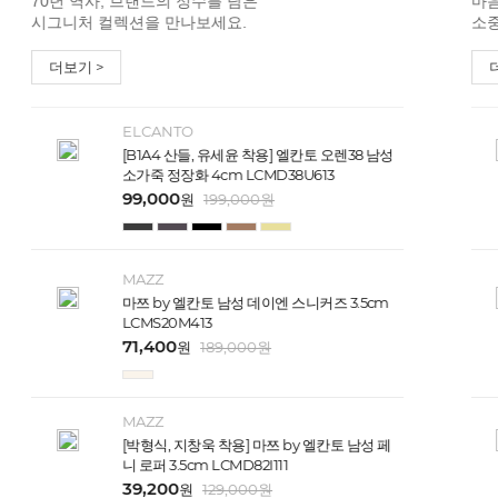
70년 역사, 브랜드의 정수를 담은
마음
시그니처 컬렉션을 만나보세요.
소중
더보기 >
ELCANTO
[B1A4 산들, 유세윤 착용] 엘칸토 오렌38 남성
소가죽 정장화 4cm LCMD38U613
99,000
원
199,000
원
MAZZ
마쯔 by 엘칸토 남성 데이엔 스니커즈 3.5cm
LCMS20M413
71,400
원
189,000
원
MAZZ
[박형식, 지창욱 착용] 마쯔 by 엘칸토 남성 페
니 로퍼 3.5cm LCMD82I111
39,200
원
129,000
원