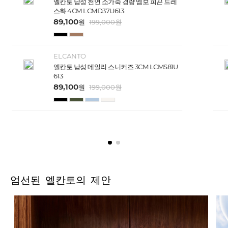
엘칸토 남성 천연 소가죽 경량 엠보 피끈 드레
스화 4CM LCMD37U613
89,100
원
199,000
원
ELCANTO
엘칸토 남성 데일리 스니커즈 3CM LCMS81U
613
89,100
원
199,000
원
엄선된 엘칸토의 제안