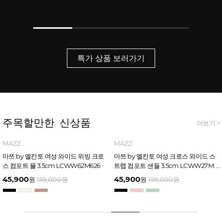
특가 상품 보러가기
주목할만한 신상품
더보기 >
MAZZ
INTENSE
마쯔 by 엘칸토 여성 크로스 어퍼 스티
인텐스 by 엘칸토 남성 사이드 컷팅 투
치 다운 캐주얼 샌들 6.5cm LCWW70
웨이 샌들 2.5cm LCMW49I626
M626
45,900
45,900
원
159,000
원
원
159,000
원