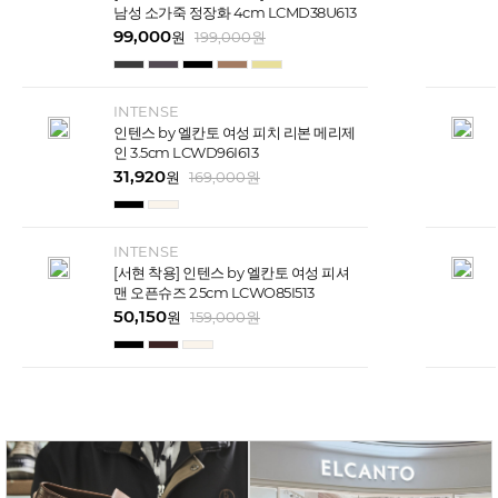
남성 소가죽 정장화 4cm LCMD38U613
99,000
원
199,000
원
INTENSE
인텐스 by 엘칸토 여성 피치 리본 메리제
인 3.5cm LCWD96I613
31,920
원
169,000
원
INTENSE
[서현 착용] 인텐스 by 엘칸토 여성 피셔
맨 오픈슈즈 2.5cm LCWO85I513
50,150
원
159,000
원