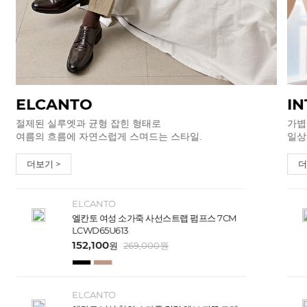
ELCANTO
IN
절제된 실루엣과 균형 잡힌 형태로
가볍
여름의 흐름에 자연스럽게 스며드는 스타일.
일상
더보기 >
더
ELCANTO
엘칸토 여성 소가죽 사선스트랩 펌프스 7CM
LCWD65U613
152,100
원
269,000
원
ELCANTO