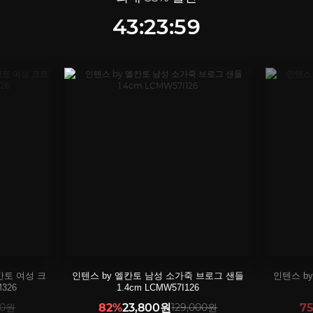
43:23:58
브로그 샌들
인텐스 by 엘칸토 남성 트리플 스트랩 샌들
인텐스 b
3.5cm LCMW00I426
00원
75%
34,900원
139,000원
7