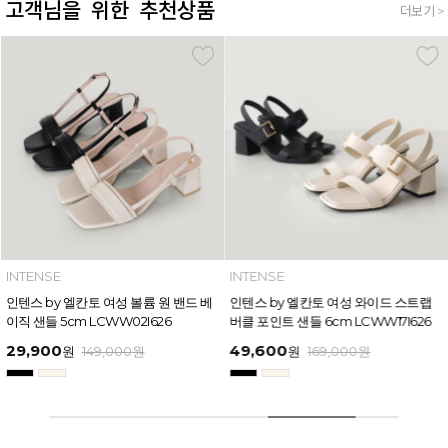
고객님을 위한 추천상품
더보기 >
더보기
INTENSE
INTENSE
인텐스 by 엘칸토 여성 와이드 스트랩
인텐스 by 엘칸토 여성 인사이드 오픈
버클 포인트 샌들 6cm LCWW17I626
슬링백 7cm LCWO43I613
49,600
38,250
원
169,000
원
원
139,000
원