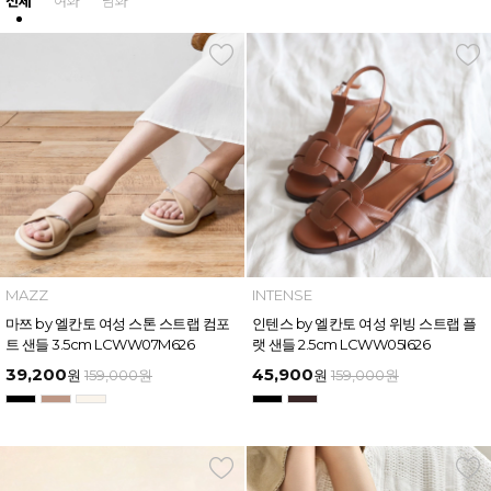
전체
여화
남화
MAZZ
INTENSE
마쯔 by 엘칸토 여성 스톤 스트랩 컴포
인텐스 by 엘칸토 여성 위빙 스트랩 플
트 샌들 3.5cm LCWW07M626
랫 샌들 2.5cm LCWW05I626
39,200
45,900
원
159,000
원
원
159,000
원