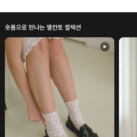
숏폼으로 만나는 엘칸토 셀렉션
▶