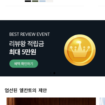
엄선된 엘칸토의 제안