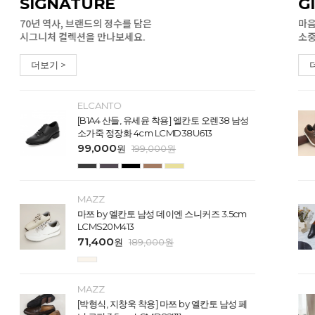
SIGNATURE
G
70년 역사, 브랜드의 정수를 담은
마음
시그니처 컬렉션을 만나보세요.
소중
더보기 >
ELCANTO
[B1A4 산들, 유세윤 착용] 엘칸토 오렌38 남성
소가죽 정장화 4cm LCMD38U613
99,000
원
199,000
원
MAZZ
마쯔 by 엘칸토 남성 데이엔 스니커즈 3.5cm
LCMS20M413
71,400
원
189,000
원
MAZZ
[박형식, 지창욱 착용] 마쯔 by 엘칸토 남성 페