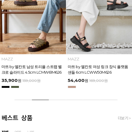
INTENSE
INTENSE
인텐스 by 엘칸토 남성 소가죽 베이직
인텐스 by 엘칸토 남성 소가죽 베이직
플레인 더비 드레스 3cm LCMD88I63
페니 로퍼 3cm LCMD99I639
9
89,300
89,300
원
199,000
원
원
199,000
원
베스트 상품
더보기 >