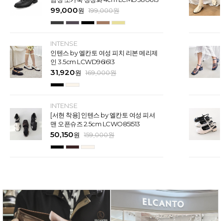
99,000
원
199,000
원
INTENSE
인텐스 by 엘칸토 여성 피치 리본 메리제
인 3.5cm LCWD96I613
31,920
원
169,000
원
INTENSE
[서현 착용] 인텐스 by 엘칸토 여성 피셔
맨 오픈슈즈 2.5cm LCWO85I513
50,150
원
159,000
원