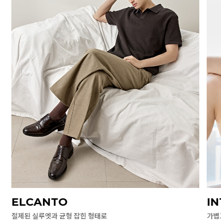
ELCANTO
I
절제된 실루엣과 균형 잡힌 형태로
가볍