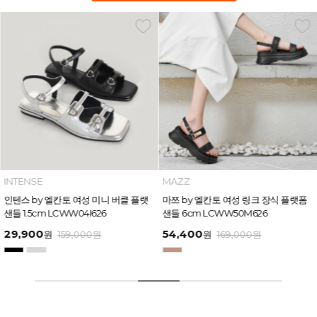
MAZZ
MAZZ
마쯔 by 엘칸토 여성 링크 장식 플랫폼
인텐스 by 엘칸토 여성 보우 디테일 플
샌들 6cm LCWW50M626
랫폼 샌들 5cm LCWW45I626
54,400
32,900
원
169,000
원
원
159,000
원