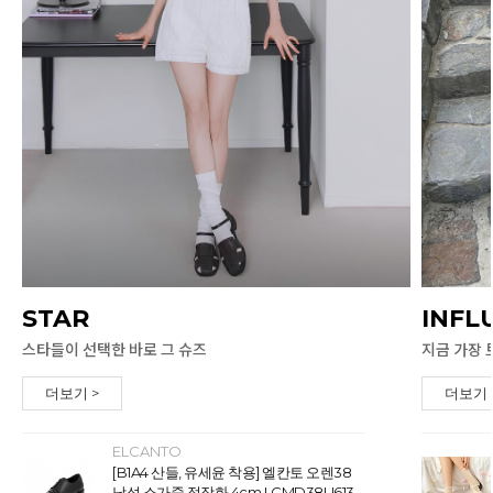
STAR
INFL
스타들이 선택한 바로 그 슈즈
지금 가장 
더보기 >
더보기 
ELCANTO
[B1A4 산들, 유세윤 착용] 엘칸토 오렌38
남성 소가죽 정장화 4cm LCMD38U613