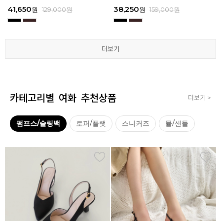
3
I111
3
I111
67,150
41,650
38,250
41,650
67,150
41,650
62,900
38,250
39,200
41,650
62,900
38,250
원
원
원
원
원
원
179,000
179,000
129,000
129,000
129,000
129,000
원
원
원
원
원
원
원
원
원
원
원
원
129,000
159,000
159,000
179,000
159,000
179,000
원
원
원
원
원
원
더보기
더보기
더보기
더보기
더보기
더보기
카테고리별 여화 추천상품
더보기 >
펌프스/슬링백
로퍼/플랫
스니커즈
뮬/샌들