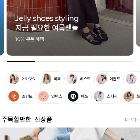
SUMMER ESSENTIAL
여름의 끝까지, 가장 좋은 슈즈
5% 쿠폰 혜택
26 S/S
룩북
베스트
이벤트
엘칸토
인텐스
마쯔
스타픽
주목할만한 신상품
더보기 >