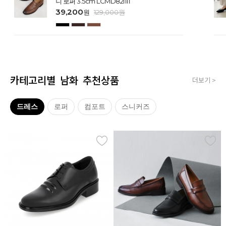
니 로퍼 3.5cm LCMD82I111
39,200
원
129,000
원
카테고리별 남화 추천상품
더보기 >
드레스
로퍼
컴포트
스니커즈