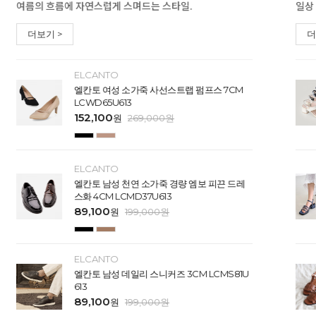
여름의 흐름에 자연스럽게 스며드는 스타일.
일상
더보기 >
더
ELCANTO
엘칸토 여성 소가죽 사선스트랩 펌프스 7CM
LCWD65U613
152,100
원
269,000
원
ELCANTO
엘칸토 남성 천연 소가죽 경량 엠보 피끈 드레
스화 4CM LCMD37U613
89,100
원
199,000
원
ELCANTO
엘칸토 남성 데일리 스니커즈 3CM LCMS81U
613
89,100
원
199,000
원