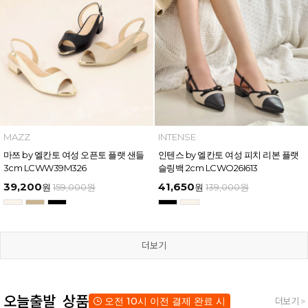
MAZZ
INTENSE
마쯔 by 엘칸토 여성 오픈토 플랫 샌들
인텐스 by 엘칸토 여성 피치 리본 플랫
3cm LCWW39M326
슬링백 2cm LCWO26I613
39,200
41,650
원
159,000
원
원
139,000
원
더보기
오늘출발 상품
오전 10시 이전 결제 완료 시
더보기 >