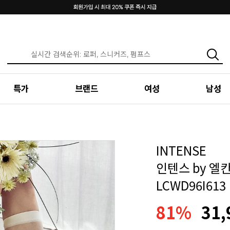
특가
브랜드
여성
남성
INTENSE
인텐스 by 엘
LCWD96I613
81%
31,