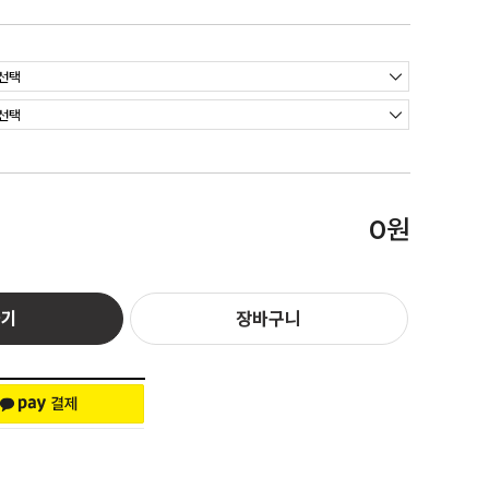
원
0
하기
장바구니