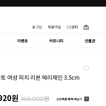
로그인
회원가입
CS센터
0
이벤트
커뮤니티
선물관
칸토 여성 피치 리본 메리제인 3.5cm
920
원
원
169,000
신규회원 혜택 예상가