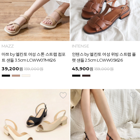
MAZZ
INTENSE
마쯔 by 엘칸토 여성 스톤 스트랩 컴포
인텐스 by 엘칸토 여성 위빙 스트랩 플
트 샌들 3.5cm LCWW07M626
랫 샌들 2.5cm LCWW05I626
39,200
45,900
원
159,000
원
원
159,000
원