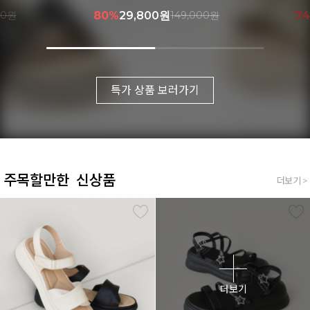
00원
80%
29,800원
149,000원
7
특가 상품 보러가기
주목할만한 신상품
더보기 >