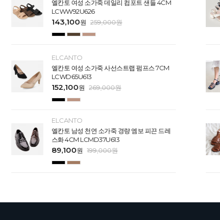
엘칸토 여성 소가죽 데일리 컴포트 샌들 4CM
LCWW92U626
143,100
원
259,000
원
ELCANTO
엘칸토 여성 소가죽 사선스트랩 펌프스 7CM
LCWD65U613
152,100
원
269,000
원
ELCANTO
엘칸토 남성 천연 소가죽 경량 엠보 피끈 드레
스화 4CM LCMD37U613
89,100
원
199,000
원