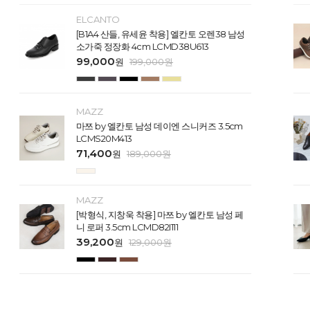
ELCANTO
[B1A4 산들, 유세윤 착용] 엘칸토 오렌38 남성
소가죽 정장화 4cm LCMD38U613
99,000
원
199,000
원
MAZZ
마쯔 by 엘칸토 남성 데이엔 스니커즈 3.5cm
LCMS20M413
71,400
원
189,000
원
MAZZ
[박형식, 지창욱 착용] 마쯔 by 엘칸토 남성 페
니 로퍼 3.5cm LCMD82I111
39,200
원
129,000
원