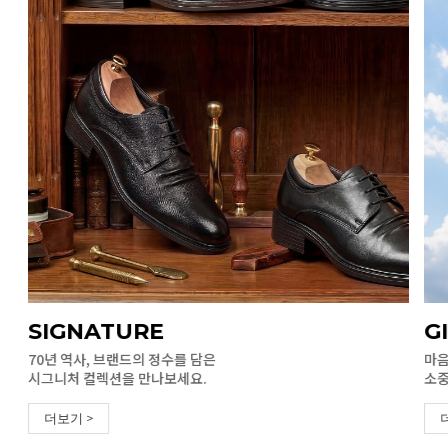
SIGNATURE
G
70년 역사, 브랜드의 정수를 담은
마음
시그니처 컬렉션을 만나보세요.
소중
더보기 >