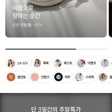
클래식의
기준이 되는 한 켤레
시그니처 컬렉션
26 S/S
룩북
베스트
이벤트
엘칸토
인텐스
마쯔
스타픽
단 3일간의 주말특가