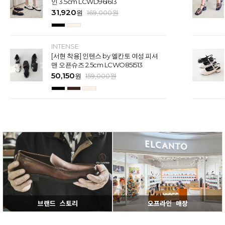
인 3.5cm LCWD96I613
31,920
원
169,000
원
INTENSE
[서현 착용] 인텐스 by 엘칸토 여성 피셔
맨 오픈슈즈 2.5cm LCWO85I513
50,150
원
159,000
원
브랜드 스토리
오프라인 매장