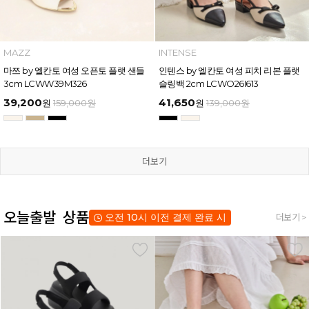
MAZZ
INTENSE
마쯔 by 엘칸토 여성 오픈토 플랫 샌들
인텐스 by 엘칸토 여성 피치 리본 플랫
3cm LCWW39M326
슬링백 2cm LCWO26I613
39,200
41,650
원
159,000
원
원
139,000
원
더보기
오늘출발 상품
오전 10시 이전 결제 완료 시
더보기 >