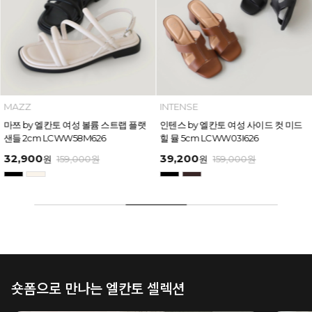
INTENSE
INTENSE
인텐스 by 엘칸토 여성 사이드 컷 미드
인텐스 by 엘칸토 여성 볼륨 원 밴드 베
힐 뮬 5cm LCWW03I626
이직 샌들 5cm LCWW02I626
39,200
29,900
원
159,000
원
원
149,000
원
숏폼으로 만나는 엘칸토 셀렉션