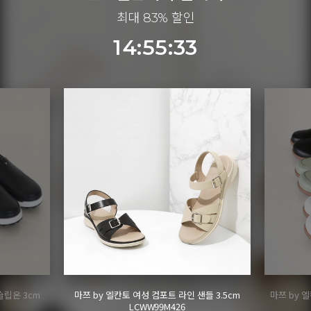
최대 83% 할인
14:55:31
슬립온 3cm
마쯔 by 엘칸토 여성 컴포트 라인 샌들 3.5cm
마쯔 by 
LCWW99M426