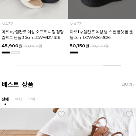
MAZZ
INTENSE
마쯔 by 엘칸토 여성 크로스 어퍼 스티
인텐스 by 엘칸토 남성 사이드 컷팅 투
치 다운 캐주얼 샌들 6.5cm LCWW70
웨이 샌들 2.5cm LCMW49I626
M626
45,900
45,900
원
159,000
원
원
159,000
원
베스트 상품
더보기 >
전체
여화
남화