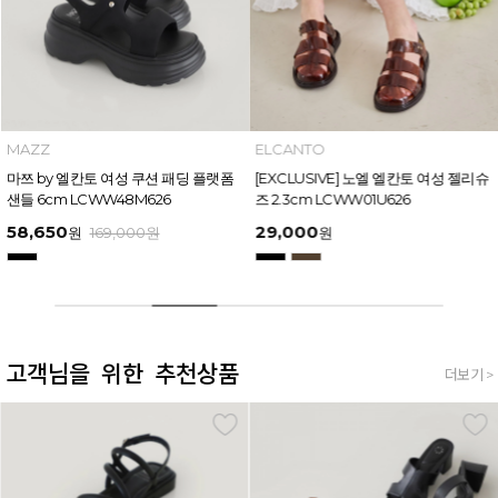
ELCANTO
INTENSE
[EXCLUSIVE] 노엘 엘칸토 여성 젤리슈
인텐스 by 엘칸토 여성 미니 버클 플랫
즈 2.3cm LCWW01U626
샌들 1.5cm LCWW04I626
29,000
29,900
원
원
159,000
원
고객님을 위한 추천상품
더보기 >