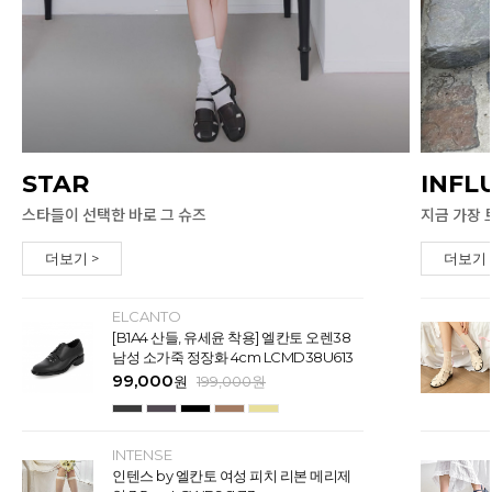
STAR
INFL
스타들이 선택한 바로 그 슈즈
지금 가장 
더보기 >
더보기 
ELCANTO
[B1A4 산들, 유세윤 착용] 엘칸토 오렌38
남성 소가죽 정장화 4cm LCMD38U613
99,000
원
199,000
원
INTENSE
인텐스 by 엘칸토 여성 피치 리본 메리제