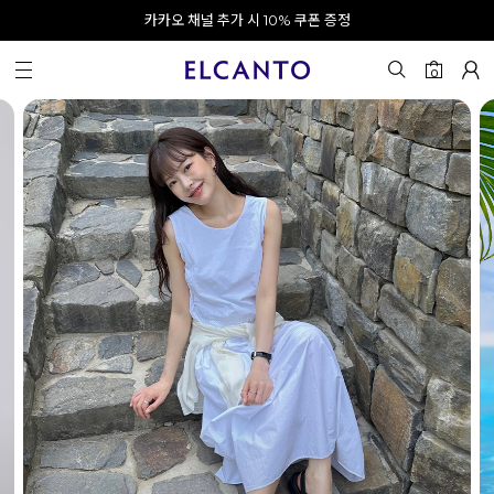
오전 10시 이전 결제 완료 시 오늘 출발!
카카오 채널 추가 시 10% 쿠폰 증정
회원가입 시 최대 20% 쿠폰 지급
0