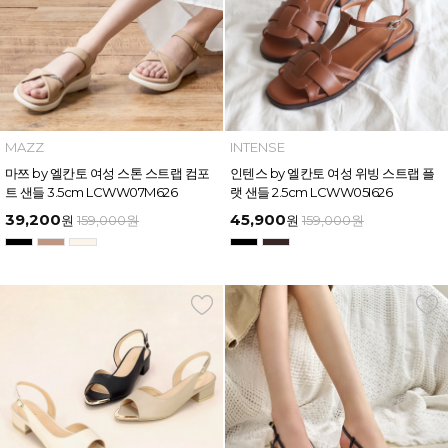
MAZZ
INTENSE
마쯔 by 엘칸토 여성 스톤 스트랩 컴포
인텐스 by 엘칸토 여성 위빙 스트랩 플
트 샌들 3.5cm LCWW07M626
랫 샌들 2.5cm LCWW05I626
39,200
45,900
원
159,000
원
원
159,000
원