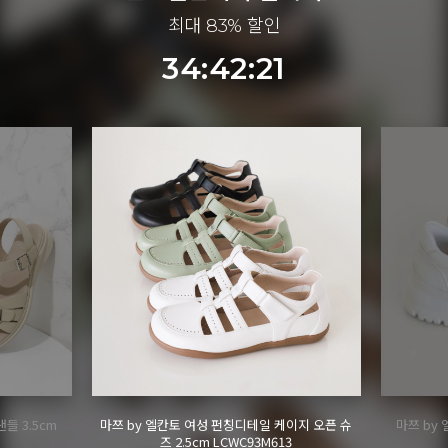
최대 83% 할인
34:42:19
이지 오픈 슈
마쯔 by 엘칸토 여성 별자수 어글리 스니커즈
마쯔 by 
3
3.5cm LCWS04M613