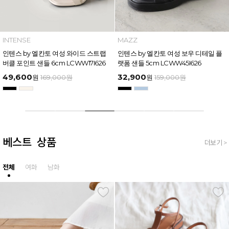
ZZ
MAZZ
INT
by 엘칸토 남성 트리플 스트랩 벨
마쯔 by 엘칸토 여성 링크 장식 플랫폼
인텐
슬라이드 4.5cm LCMW61M626
샌들 6cm LCWW50M626
버클 
900
54,400
49
원
159,000
원
원
169,000
원
베스트 상품
더보기 >
전체
여화
남화