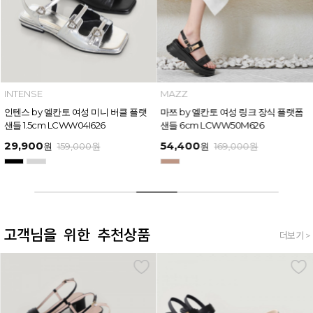
INTENSE
MAZZ
인텐스 by 엘칸토 여성 미니 버클 플랫
마쯔 by 엘칸토 여성 링크 장식 플랫폼
샌들 1.5cm LCWW04I626
샌들 6cm LCWW50M626
29,900
54,400
원
159,000
원
원
169,000
원
고객님을 위한 추천상품
더보기 >