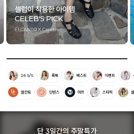
셀럽이 착용한 아이템
CELEB'S PICK
ELCANTO X Celeb
26 S/S
룩북
베스트
이벤트
엘칸토
인텐스
마쯔
스타픽
단 3일간의 주말특가