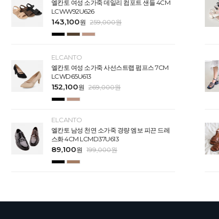
엘칸토 여성 소가죽 데일리 컴포트 샌들 4CM
LCWW92U626
143,100
원
259,000
원
ELCANTO
엘칸토 여성 소가죽 사선스트랩 펌프스 7CM
LCWD65U613
152,100
원
269,000
원
ELCANTO
엘칸토 남성 천연 소가죽 경량 엠보 피끈 드레
스화 4CM LCMD37U613
89,100
원
199,000
원