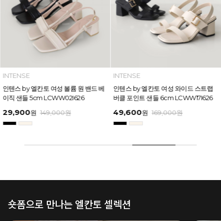
INTENSE
INTENSE
인텐스 by 엘칸토 여성 볼륨 원 밴드 베
인텐스 by 엘칸토 여성 와이드 스트랩
이직 샌들 5cm LCWW02I626
버클 포인트 샌들 6cm LCWW17I626
29,900
49,600
원
149,000
원
원
169,000
원
숏폼으로 만나는 엘칸토 셀렉션