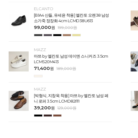
ELCANTO
[B1A4 산들, 유세윤 착용] 엘칸토 오렌38 남성
소가죽 정장화 4cm LCMD38U613
99,000
원
199,000
원
MAZZ
마쯔 by 엘칸토 남성 데이엔 스니커즈 3.5cm
LCMS20M413
71,400
원
189,000
원
MAZZ
[박형식, 지창욱 착용] 마쯔 by 엘칸토 남성 페
니 로퍼 3.5cm LCMD82I111
39,200
원
129,000
원