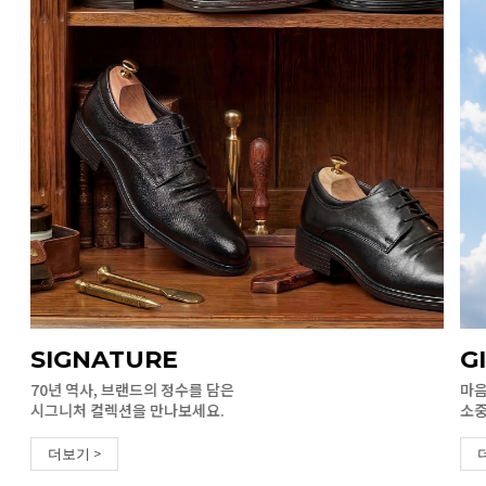
SIGNATURE
G
70년 역사, 브랜드의 정수를 담은
마음
시그니처 컬렉션을 만나보세요.
소중
더보기 >