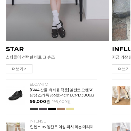
STAR
INFL
스타들이 선택한 바로 그 슈즈
지금 가장 
더보기 >
더보기 
ELCANTO
[B1A4 산들, 유세윤 착용] 엘칸토 오렌38
남성 소가죽 정장화 4cm LCMD38U613
99,000
원
199,000
원
INTENSE
인텐스 by 엘칸토 여성 피치 리본 메리제