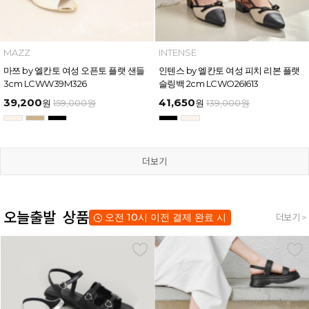
MAZZ
INTENSE
마쯔 by 엘칸토 여성 오픈토 플랫 샌들
인텐스 by 엘칸토 여성 피치 리본 플랫
3cm LCWW39M326
슬링백 2cm LCWO26I613
39,200
41,650
원
159,000
원
원
139,000
원
더보기
오늘출발 상품
오전 10시 이전 결제 완료 시
더보기 >