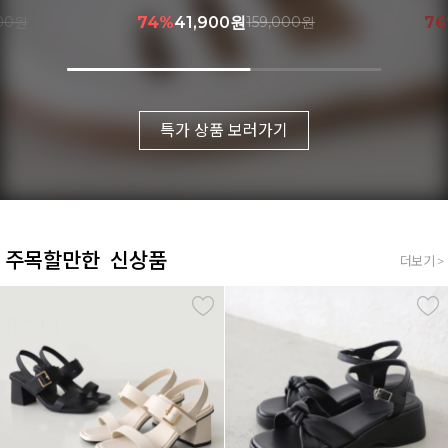
000원
76%
39,900원
169,000원
8
특가 상품 보러가기
주목할만한 신상품
더보기 >