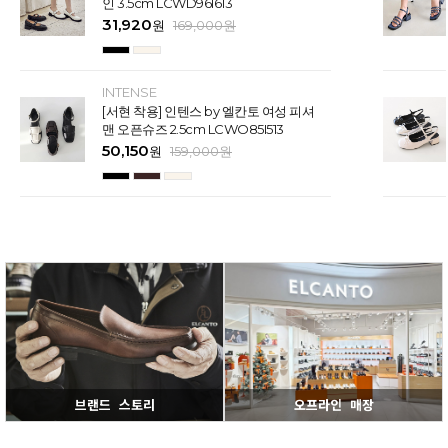
인 3.5cm LCWD96I613
31,920
원
169,000
원
INTENSE
[서현 착용] 인텐스 by 엘칸토 여성 피셔
맨 오픈슈즈 2.5cm LCWO85I513
50,150
원
159,000
원
브랜드 스토리
오프라인 매장