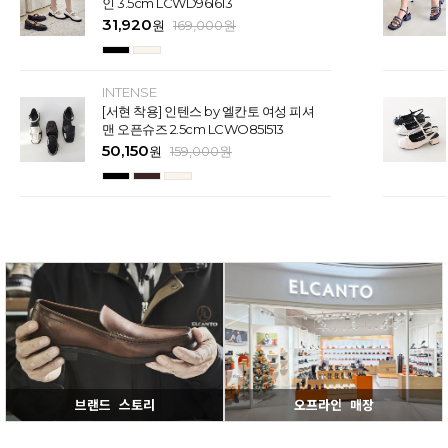
인 3.5cm LCWD96I613
31,920
원
169,000
원
INTENSE
[서현 착용] 인텐스 by 엘칸토 여성 피셔
맨 오픈슈즈 2.5cm LCWO85I513
50,150
원
159,000
원
브랜드 스토리
오프라인 매장