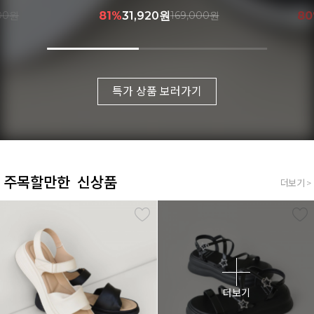
000원
81%
31,920원
169,000원
8
특가 상품 보러가기
주목할만한 신상품
더보기 >
더보기