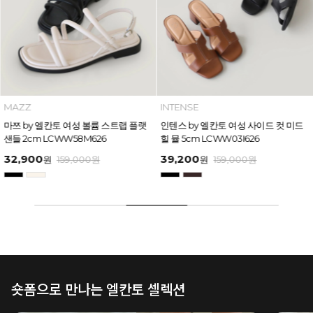
MAZZ
INTENSE
마쯔 by 엘칸토 여성 볼륨 스트랩 플랫
인텐스 by 엘칸토 여성 사이드 컷 미드
샌들 2cm LCWW58M626
힐 뮬 5cm LCWW03I626
32,900
39,200
원
159,000
원
원
159,000
원
숏폼으로 만나는 엘칸토 셀렉션