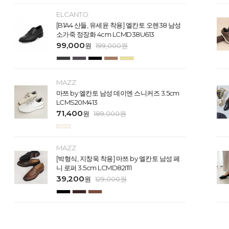
ELCANTO
[B1A4 산들, 유세윤 착용] 엘칸토 오렌38 남성
소가죽 정장화 4cm LCMD38U613
99,000
원
199,000
원
MAZZ
마쯔 by 엘칸토 남성 데이엔 스니커즈 3.5cm
LCMS20M413
71,400
원
189,000
원
MAZZ
[박형식, 지창욱 착용] 마쯔 by 엘칸토 남성 페
니 로퍼 3.5cm LCMD82I111
39,200
원
129,000
원