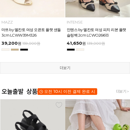
MAZZ
INTENSE
마쯔 by 엘칸토 여성 오픈토 플랫 샌들
인텐스 by 엘칸토 여성 피치 리본 플랫
3cm LCWW39M326
슬링백 2cm LCWO26I613
39,200
41,650
원
159,000
원
원
139,000
원
더보기
오늘출발 상품
오전 10시 이전 결제 완료 시
더보기 >