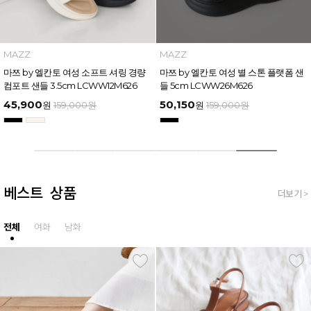
MAZZ
MAZZ
마쯔 by 엘칸토 여성 소프트 셔링 경량
마쯔 by 엘칸토 여성 별 스톤 플랫폼 샌
컴포트 샌들 3.5cm LCWW12M626
들 5cm LCWW26M626
45,900
50,150
원
159,000
원
원
159,000
원
베스트 상품
더보기 >
전체
여화
남화