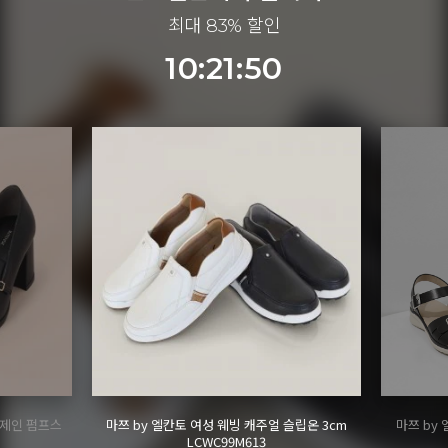
최대 83% 할인
10:21:48
리제인 펌프스
마쯔 by 엘칸토 여성 웨빙 캐주얼 슬립온 3cm
마쯔 by 
LCWC99M613