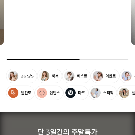
여름으로
향하는 순간
신상 샌들/뮬 ~65%
26 S/S
룩북
베스트
이벤트
엘칸토
인텐스
마쯔
스타픽
단 3일간의 주말특가