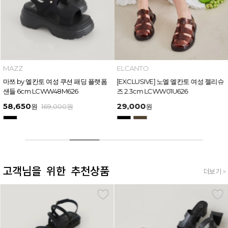
MAZZ
ELCANTO
마쯔 by 엘칸토 여성 쿠션 패딩 플랫폼
[EXCLUSIVE] 노엘 엘칸토 여성 젤리슈
샌들 6cm LCWW48M626
즈 2.3cm LCWW01U626
58,650
29,000
원
169,000
원
원
고객님을 위한 추천상품
더보기 >