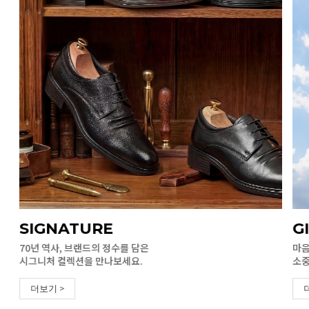
SIGNATURE
G
70년 역사, 브랜드의 정수를 담은
마음
시그니처 컬렉션을 만나보세요.
소중
더보기 >