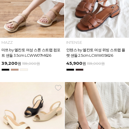
MAZZ
INTENSE
마쯔 by 엘칸토 여성 스톤 스트랩 컴포
인텐스 by 엘칸토 여성 위빙 스트랩 플
트 샌들 3.5cm LCWW07M626
랫 샌들 2.5cm LCWW05I626
39,200
45,900
원
159,000
원
원
159,000
원