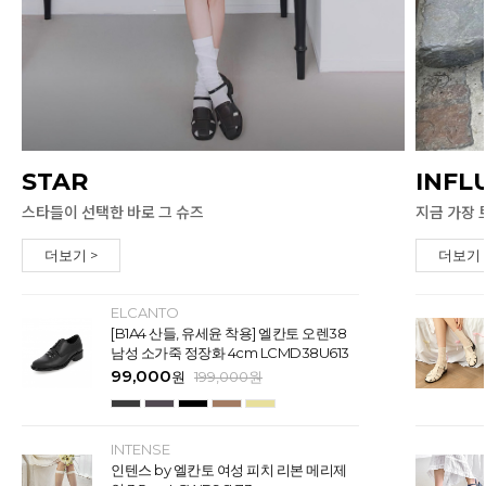
STAR
INFL
스타들이 선택한 바로 그 슈즈
지금 가장 
더보기 >
더보기 
ELCANTO
[B1A4 산들, 유세윤 착용] 엘칸토 오렌38
남성 소가죽 정장화 4cm LCMD38U613
99,000
원
199,000
원
INTENSE
인텐스 by 엘칸토 여성 피치 리본 메리제