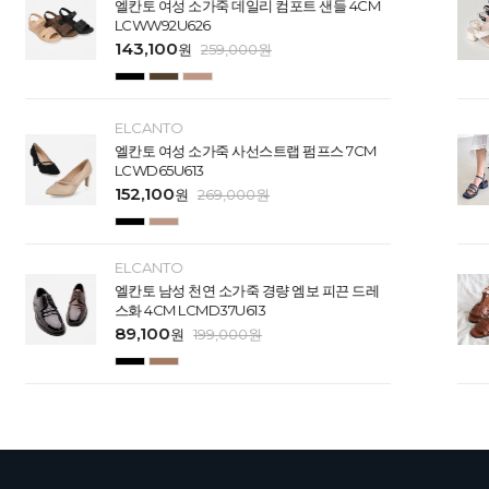
엘칸토 여성 소가죽 데일리 컴포트 샌들 4CM
LCWW92U626
143,100
원
259,000
원
ELCANTO
엘칸토 여성 소가죽 사선스트랩 펌프스 7CM
LCWD65U613
152,100
원
269,000
원
ELCANTO
엘칸토 남성 천연 소가죽 경량 엠보 피끈 드레
스화 4CM LCMD37U613
89,100
원
199,000
원