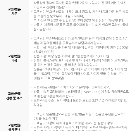
상품상세 정보에 표시된 교환/반품 기간이 7일보다 긴 경우에는 안내된
기간으로 신청이 가능합니다.
교환/반품
고객님이 받으신 상품의 내용이 표시 광고 및 계약 내용과 다른 경우 상품
기준
을 수령하신 날로부터 3개월 이내이며,
그 사실을 안 날(알 수 있었던 날) 부터 30일 이내 신청이 가능합니다.
반품 시 제공된 사은품은 모두 회수하며 회수가 되지 않으면 교환/반품이
불가능합니다.
고객님의 단순변심으로 인한 교환/반품인 경우, 다음과 같이 상품 회수/
배송에 필요한 비용을 고객님께서 부담하셔야 합니다.
교환 비용: 해당 상품 회수 및 재배송에 필요한 교환택배비 (편도2,500원
/왕복5,000원)
교환/반품
반품 비용: 해당 상품 회수에 필요한 반품택배비 5,000 원
비용
상품의 불량/하자, 표시 광고 및 계약 내용과 다르게 이행되어 교환/반품
을 하시는 경우 교환/반품 비용은 업체부담입니다.
상품은 모니터 해상도, 밝기, 컴퓨터 사양, 이미지에 따라 색상 차이가 있
을 수 있으며, 디자인 측정법에 따라 사이즈 차이가 있을 수 있습니다.
(배송비 고객 전액부담)
교환/반품 신청은 마이페이지>1:1문의에서 접수하십시오.
상품 반송은 고객님께서 CJ대한통운(1588-1255)에 직접 원송장번호로
교환/반품
택배 반품요청을 하셔야 합니다.
신청 및 주소
교환/반품 주소 : 경기 평택시 도일동 도일로 327 / CJ대한통운 엘칸토
직영팀
고객님의 단순변심으로 인한 교환/반품 요청이 상품을 수령한 날로부터
7일을 경과한 경우
고객님의 요청에 따라 개별적으로 주문 제작되는 상품의 경우
교환/반품
교환은 사이즈 교환만 가능하며, 타 디자인 교환을 원하는 경우 주문제품
불가안내