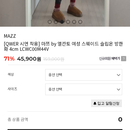
MAZZ
[QWER 시연 착용] 마쯔 by 엘칸토 여성 스웨이드 슬립온 방한
화 4cm LCWC00M44V
71%
45,900
원
159,000원
신규회원 혜택가
?
색상
사이즈
0
총 상품 금액