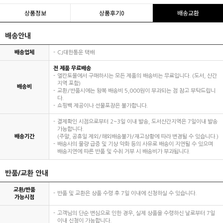
상품정보
상품후기
0
배송교환
배송안내
배송업체
CJ대한통운 택배
전 제품 무료배송
엘칸토몰에서 구매하시는 모든 제품의 배송비는 무료입니다. (도서, 산간
지역 포함)
배송비
교환/반품시에는 왕복 배송비 5,000원이 부과되는 점 참고 부탁드립니
다.
쇼핑백 제공이나 선물포장은 불가합니다.
결제확인 시점으로부터 2~3일 이내 발송, 도서산간지역은 7일이내 발송
가능합니다.
배송기간
(주말, 공휴일 제외/해외배송불가/재고상황에 따라 변경될 수 있습니다.)
배송사의 물량 급증 및 기상 악화 등의 사유로 배송이 지연될 수 있으며
배송지연에 따른 반품 및 수취 거부 시 배송비가 부과됩니다.
반품/교환 안내
교환/반품
반품 및 교환은 상품 수령 후 7일 이내에 신청하실 수 있습니다.
가능시점
고객님의 단순 변심으로 인한 경우, 실제 상품을 수령하신 날로부터 7일
이내 신청이 가능합니다.