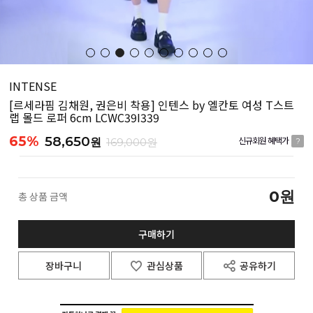
INTENSE
[르세라핌 김채원, 권은비 착용] 인텐스 by 엘칸토 여성 T스트
랩 몰드 로퍼 6cm LCWC39I339
65%
58,650
원
169,000원
신규회원 혜택가
?
0
원
총 상품 금액
구매하기
장바구니
관심상품
공유하기