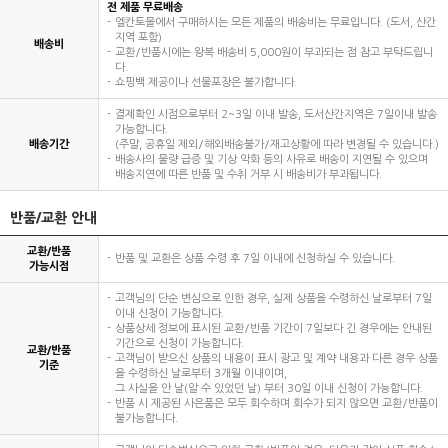
전 제품 무료배송
엘칸토몰에서 구매하시는 모든 제품의 배송비는 무료입니다. (도서, 산간
지역 포함)
배송비
교환/반품시에는 왕복 배송비 5,000원이 부과되는 점 참고 부탁드립니
다.
쇼핑백 제공이나 선물포장은 불가합니다.
결제확인 시점으로부터 2~3일 이내 발송, 도서산간지역은 7일이내 발송
가능합니다.
배송기간
(주말, 공휴일 제외/해외배송불가/재고상황에 따라 변경될 수 있습니다.)
배송사의 물량 급증 및 기상 악화 등의 사유로 배송이 지연될 수 있으며
배송지연에 따른 반품 및 수취 거부 시 배송비가 부과됩니다.
반품/교환 안내
교환/반품
반품 및 교환은 상품 수령 후 7일 이내에 신청하실 수 있습니다.
가능시점
고객님의 단순 변심으로 인한 경우, 실제 상품을 수령하신 날로부터 7일
이내 신청이 가능합니다.
상품상세 정보에 표시된 교환/반품 기간이 7일보다 긴 경우에는 안내된
기간으로 신청이 가능합니다.
교환/반품
고객님이 받으신 상품의 내용이 표시 광고 및 계약 내용과 다른 경우 상품
기준
을 수령하신 날로부터 3개월 이내이며,
그 사실을 안 날(알 수 있었던 날) 부터 30일 이내 신청이 가능합니다.
반품 시 제공된 사은품은 모두 회수하며 회수가 되지 않으면 교환/반품이
불가능합니다.