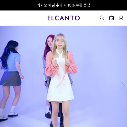
오전 10시 이전 결제 완료 시 오늘 출발!
카카오 채널 추가 시 10% 쿠폰 증정
회원가입 시 최대 20% 쿠폰 지급
0