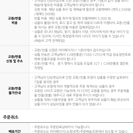
고객님의 단순변심으로 인한 교환/반품인 경우, 다음과 같이 상품 회수/
배송에 필요한 비용을 고객님께서 부담하셔야 합니다.
교환 비용: 해당 상품 회수 및 재배송에 필요한 교환택배비 (편도2,500원
/왕복5,000원)
교환/반품
반품 비용: 해당 상품 회수에 필요한 반품택배비 5,000 원
비용
상품의 불량/하자, 표시 광고 및 계약 내용과 다르게 이행되어 교환/반품
을 하시는 경우 교환/반품 비용은 업체부담입니다.
상품은 모니터 해상도, 밝기, 컴퓨터 사양, 이미지에 따라 색상 차이가 있
을 수 있으며, 디자인 측정법에 따라 사이즈 차이가 있을 수 있습니다.
(배송비 고객 전액부담)
교환/반품 신청은 마이페이지>1:1문의에서 접수하십시오.
상품 반송은 고객님께서 CJ대한통운(1588-1255)에 직접 원송장번호로
교환/반품
택배 반품요청을 하셔야 합니다.
신청 및 주소
교환/반품 주소 : 경기 평택시 도일동 도일로 327 / CJ대한통운 엘칸토
직영팀
고객님의 단순변심으로 인한 교환/반품 요청이 상품을 수령한 날로부터
7일을 경과한 경우
고객님의 요청에 따라 개별적으로 주문 제작되는 상품의 경우
교환/반품
교환은 사이즈 교환만 가능하며, 타 디자인 교환을 원하는 경우 주문제품
불가안내
을 반품(환불) 해주시고 새로 주문해 주시기 바랍니다
상품을 착화/사용하였을 경우, 고객님의 부주의로 상품이 훼손,파손되어
상품가치가 상실되었을 경우 반품이 되지 않습니다.
주문취소
주문취소는 주문완료상태까지 가능합니다.
배송기간
주문취소는 마이페이지>쇼핑내역>주문배송조회에서 취소할 수 있습니