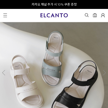
오전 10시 이전 결제 완료 시 오늘 출발!
카카오 채널 추가 시 10% 쿠폰 증정
회원가입 시 최대 20% 쿠폰 지급
0