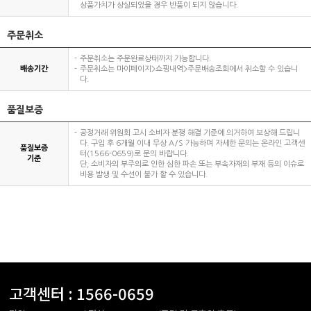
상품가치가 상실되었을 경우 반품이 되지 않습니다.
주문취소
주문취소는 주문완료상태까지 가능합니다.
배송기간
주문취소는 마이페이지>쇼핑내역>주문배송조회에서 취소할 수 있습니
다.
품질보증
공정거래 위원회 고시 소비자 분쟁 해결 기준에 의거하여 보상해 드립니
다. 구입 후 6개월 이내 무상 A/S 가능하며 자세한 문의는 온라인 고객센
품질보증
터(1566-0659)로 문의 바랍니다.
기준
단, 소비자의 부주의로 인한 심한 파손 또는 부속자재의 부재 등의 이슈로
비용 발생 및 수선이 불가 할 수 있습니다.
고객센터 :
1566-0659