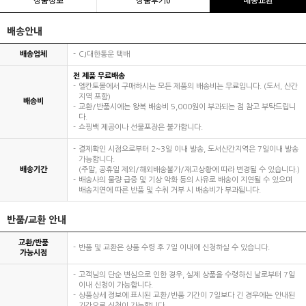
배송안내
배송업체
CJ대한통운 택배
전 제품 무료배송
엘칸토몰에서 구매하시는 모든 제품의 배송비는 무료입니다. (도서, 산간
지역 포함)
배송비
교환/반품시에는 왕복 배송비 5,000원이 부과되는 점 참고 부탁드립니
다.
쇼핑백 제공이나 선물포장은 불가합니다.
결제확인 시점으로부터 2~3일 이내 발송, 도서산간지역은 7일이내 발송
가능합니다.
배송기간
(주말, 공휴일 제외/해외배송불가/재고상황에 따라 변경될 수 있습니다.)
배송사의 물량 급증 및 기상 악화 등의 사유로 배송이 지연될 수 있으며
배송지연에 따른 반품 및 수취 거부 시 배송비가 부과됩니다.
반품/교환 안내
교환/반품
반품 및 교환은 상품 수령 후 7일 이내에 신청하실 수 있습니다.
가능시점
고객님의 단순 변심으로 인한 경우, 실제 상품을 수령하신 날로부터 7일
이내 신청이 가능합니다.
상품상세 정보에 표시된 교환/반품 기간이 7일보다 긴 경우에는 안내된
기간으로 신청이 가능합니다.