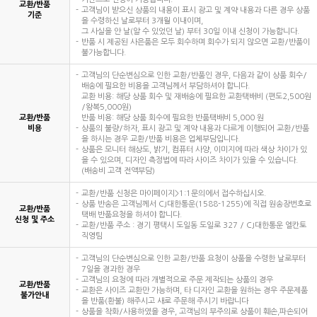
교환/반품
고객님이 받으신 상품의 내용이 표시 광고 및 계약 내용과 다른 경우 상품
기준
을 수령하신 날로부터 3개월 이내이며,
그 사실을 안 날(알 수 있었던 날) 부터 30일 이내 신청이 가능합니다.
반품 시 제공된 사은품은 모두 회수하며 회수가 되지 않으면 교환/반품이
불가능합니다.
고객님의 단순변심으로 인한 교환/반품인 경우, 다음과 같이 상품 회수/
배송에 필요한 비용을 고객님께서 부담하셔야 합니다.
교환 비용: 해당 상품 회수 및 재배송에 필요한 교환택배비 (편도2,500원
/왕복5,000원)
교환/반품
반품 비용: 해당 상품 회수에 필요한 반품택배비 5,000 원
비용
상품의 불량/하자, 표시 광고 및 계약 내용과 다르게 이행되어 교환/반품
을 하시는 경우 교환/반품 비용은 업체부담입니다.
상품은 모니터 해상도, 밝기, 컴퓨터 사양, 이미지에 따라 색상 차이가 있
을 수 있으며, 디자인 측정법에 따라 사이즈 차이가 있을 수 있습니다.
(배송비 고객 전액부담)
교환/반품 신청은 마이페이지>1:1문의에서 접수하십시오.
상품 반송은 고객님께서 CJ대한통운(1588-1255)에 직접 원송장번호로
교환/반품
택배 반품요청을 하셔야 합니다.
신청 및 주소
교환/반품 주소 : 경기 평택시 도일동 도일로 327 / CJ대한통운 엘칸토
직영팀
고객님의 단순변심으로 인한 교환/반품 요청이 상품을 수령한 날로부터
7일을 경과한 경우
고객님의 요청에 따라 개별적으로 주문 제작되는 상품의 경우
교환/반품
교환은 사이즈 교환만 가능하며, 타 디자인 교환을 원하는 경우 주문제품
불가안내
을 반품(환불) 해주시고 새로 주문해 주시기 바랍니다
상품을 착화/사용하였을 경우, 고객님의 부주의로 상품이 훼손,파손되어