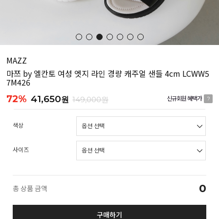
MAZZ
마쯔 by 엘칸토 여성 엣지 라인 경량 캐주얼 샌들 4cm LCWW5
7M426
72%
41,650
원
149,000원
신규회원 혜택가
?
색상
사이즈
0
총 상품 금액
구매하기