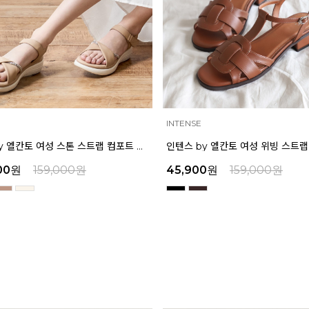
INTENSE
마쯔 by 엘칸토 여성 스톤 스트랩 컴포트 샌들 3.5cm LCWW07M626
00
원
159,000
원
45,900
원
159,000
원