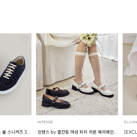
INTENSE
ELCA
마쯔 by 엘칸토 남성 릴렉스 울 스니커즈 3cm LCMS57M613
인텐스 by 엘칸토 여성 피치 리본 메리제인 3.5cm LCWD96I613