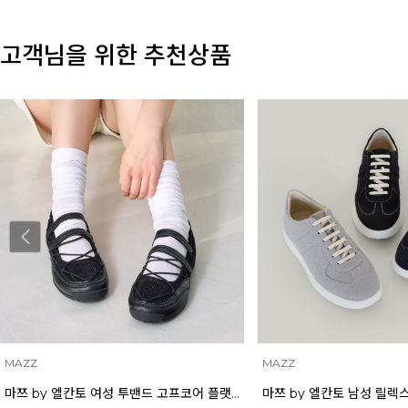
고객님을 위한 추천상품
MAZZ
MAZZ
마쯔 by 엘칸토 여성 투밴드 고프코어 플랫 캐주얼 2.5cm LCWC97M613