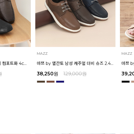
MAZZ
MAZZ
마쯔 by 엘칸토 남성 데일리 컴포트화 4cm LCMF95M111
마쯔 by 엘칸토 남성 캐주얼 더비 슈즈 2.4cm LCMC21M326
원
38,250
원
129,000
원
39,2