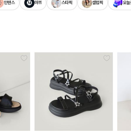
인텐스
마쯔
스타픽
셀럽픽
오늘