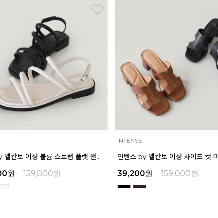
INTENSE
마쯔 by 엘칸토 여성 볼륨 스트랩 플랫 샌들 2cm LCWW58M626
00
원
159,000
원
39,200
원
159,000
원