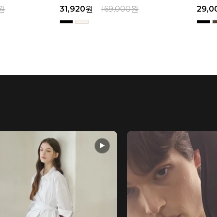
원
31,920
원
169,000
원
29,0
▶