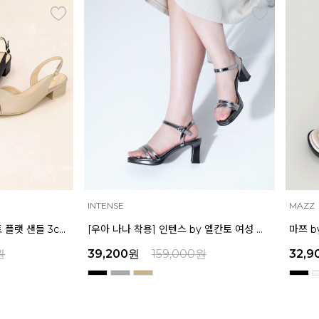
INTENSE
MAZZ
마쯔 by 엘칸토 여성 오픈토 플랫 샌들 3cm LCWW39M326
[우아 나나 착용] 인텐스 by 엘칸토 여성 더블 스트랩 샌들 7cm LCWW35I326
원
39,200
원
159,000
원
32,9