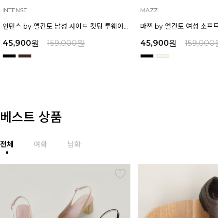
INTENSE
MAZZ
인텐스 by 엘칸토 남성 사이드 컷팅 투웨이 샌들 2.5cm LCMW49I626
45,900
원
159,000
원
45,900
원
159,000
베스트 상품
전체
여화
남화