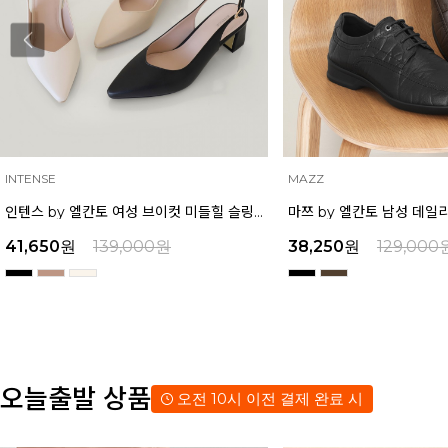
INTENSE
MAZZ
인텐스 by 엘칸토 여성 브이컷 미들힐 슬링백 5cm LCWO27I613
41,650
원
139,000
원
38,250
원
129,000
오늘출발 상품
오전 10시 이전 결제 완료 시