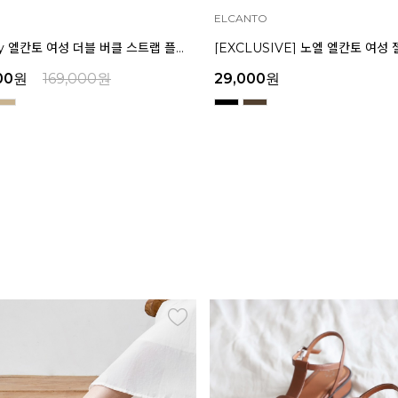
ELCANTO
마쯔 by 엘칸토 여성 더블 버클 스트랩 플랫폼 샌들 6cm LCWW34M626
00
원
169,000
원
29,000
원