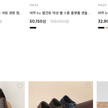
MAZZ
MAZZ
마쯔 by 엘칸토 여성 소프트 셔링 경량 컴포트 샌들 3.5cm LCWW12M626
마쯔 by 엘칸토 여성 별 스톤 플랫폼 샌들 5cm LCWW26M626
원
50,150
원
159,000
원
32,9