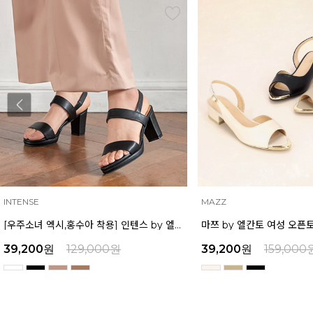
INTENSE
MAZZ
[우주소녀 엑시,홍수아 착용] 인텐스 by 엘칸토 여성 가보시힐 샌들 7cm LCWW08I126
39,200
원
129,000
원
39,200
원
159,000