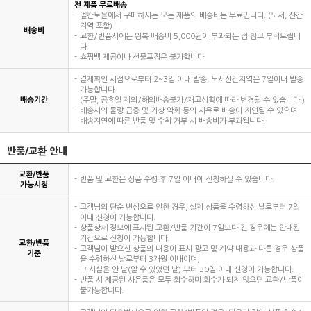
전 제품 무료배송
엘칸토몰에서 구매하시는 모든 제품의 배송비는 무료입니다. (도서, 산간
지역 포함)
배송비
교환/반품시에는 왕복 배송비 5,000원이 부과되는 점 참고 부탁드립니
다.
쇼핑백 제공이나 선물포장은 불가합니다.
결제확인 시점으로부터 2~3일 이내 발송, 도서산간지역은 7일이내 발송
가능합니다.
배송기간
(주말, 공휴일 제외/해외배송불가/재고상황에 따라 변경될 수 있습니다.)
배송사의 물량 급증 및 기상 악화 등의 사유로 배송이 지연될 수 있으며
배송지연에 따른 반품 및 수취 거부 시 배송비가 부과됩니다.
반품/교환 안내
교환/반품
반품 및 교환은 상품 수령 후 7일 이내에 신청하실 수 있습니다.
가능시점
고객님의 단순 변심으로 인한 경우, 실제 상품을 수령하신 날로부터 7일
이내 신청이 가능합니다.
상품상세 정보에 표시된 교환/반품 기간이 7일보다 긴 경우에는 안내된
기간으로 신청이 가능합니다.
교환/반품
고객님이 받으신 상품의 내용이 표시 광고 및 계약 내용과 다른 경우 상품
기준
을 수령하신 날로부터 3개월 이내이며,
그 사실을 안 날(알 수 있었던 날) 부터 30일 이내 신청이 가능합니다.
반품 시 제공된 사은품은 모두 회수하며 회수가 되지 않으면 교환/반품이
불가능합니다.