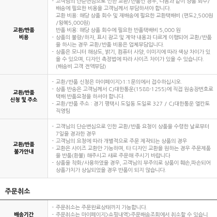
고객님의 단순변심으로 인한 교환/반품인 경우, 다음과 같이 상품 회수/
배송에 필요한 비용을 고객님께서 부담하셔야 합니다.
교환 비용: 해당 상품 회수 및 재배송에 필요한 교환택배비 (편도2,500원
/왕복5,000원)
교환/반품
반품 비용: 해당 상품 회수에 필요한 반품택배비 5,000 원
비용
상품의 불량/하자, 표시 광고 및 계약 내용과 다르게 이행되어 교환/반품
을 하시는 경우 교환/반품 비용은 업체부담입니다.
상품은 모니터 해상도, 밝기, 컴퓨터 사양, 이미지에 따라 색상 차이가 있
을 수 있으며, 디자인 측정법에 따라 사이즈 차이가 있을 수 있습니다.
(배송비 고객 전액부담)
교환/반품 신청은 마이페이지>1:1문의에서 접수하십시오.
상품 반송은 고객님께서 CJ대한통운(1588-1255)에 직접 원송장번호로
교환/반품
택배 반품요청을 하셔야 합니다.
신청 및 주소
교환/반품 주소 : 경기 평택시 도일동 도일로 327 / CJ대한통운 엘칸토
직영팀
고객님의 단순변심으로 인한 교환/반품 요청이 상품을 수령한 날로부터
7일을 경과한 경우
고객님의 요청에 따라 개별적으로 주문 제작되는 상품의 경우
교환/반품
교환은 사이즈 교환만 가능하며, 타 디자인 교환을 원하는 경우 주문제품
불가안내
을 반품(환불) 해주시고 새로 주문해 주시기 바랍니다
상품을 착화/사용하였을 경우, 고객님의 부주의로 상품이 훼손,파손되어
상품가치가 상실되었을 경우 반품이 되지 않습니다.
주문취소
주문취소는 주문완료상태까지 가능합니다.
배송기간
주문취소는 마이페이지>쇼핑내역>주문배송조회에서 취소할 수 있습니