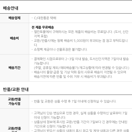
배송안내
배송업체
CJ대한통운 택배
전 제품 무료배송
엘칸토몰에서 구매하시는 모든 제품의 배송비는 무료입니다. (도서, 산간
지역 포함)
배송비
교환/반품시에는 왕복 배송비 5,000원이 부과되는 점 참고 부탁드립니
다.
쇼핑백 제공이나 선물포장은 불가합니다.
결제확인 시점으로부터 2~3일 이내 발송, 도서산간지역은 7일이내 발송
가능합니다.
배송기간
(주말, 공휴일 제외/해외배송불가/재고상황에 따라 변경될 수 있습니다.)
배송사의 물량 급증 및 기상 악화 등의 사유로 배송이 지연될 수 있으며
배송지연에 따른 반품 및 수취 거부 시 배송비가 부과됩니다.
반품/교환 안내
교환/반품
반품 및 교환은 상품 수령 후 7일 이내에 신청하실 수 있습니다.
가능시점
고객님의 단순 변심으로 인한 경우, 실제 상품을 수령하신 날로부터 7일
이내 신청이 가능합니다.
상품상세 정보에 표시된 교환/반품 기간이 7일보다 긴 경우에는 안내된
기간으로 신청이 가능합니다.
교환/반품
고객님이 받으신 상품의 내용이 표시 광고 및 계약 내용과 다른 경우 상품