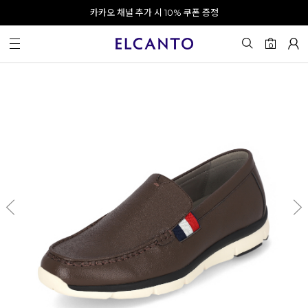
오전 10시 이전 결제 완료 시 오늘 출발!
카카오 채널 추가 시 10% 쿠폰 증정
회원가입 시 최대 20% 쿠폰 지급
0