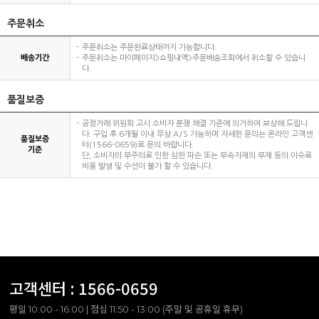
주문취소
주문취소는 주문완료상태까지 가능합니다.
배송기간
주문취소는 마이페이지>쇼핑내역>주문배송조회에서 취소할 수 있습니
다.
품질보증
공정거래 위원회 고시 소비자 분쟁 해결 기준에 의거하여 보상해 드립니
다. 구입 후 6개월 이내 무상 A/S 가능하며 자세한 문의는 온라인 고객센
품질보증
터(1566-0659)로 문의 바랍니다.
기준
단, 소비자의 부주의로 인한 심한 파손 또는 부속자재의 부재 등의 이슈로
비용 발생 및 수선이 불가 할 수 있습니다.
고객센터 :
1566-0659
평일 10:00 - 16:00 | 점심 11:50 - 13:00 (주말 및 공휴일 휴무)