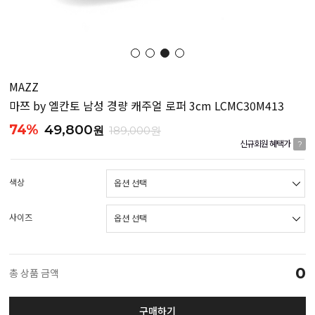
MAZZ
마쯔 by 엘칸토 남성 경량 캐주얼 로퍼 3cm LCMC30M413
74%
49,800
원
189,000원
신규회원 혜택가
?
색상
사이즈
0
총 상품 금액
구매하기