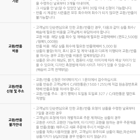
기준
을 수령하신 날로부터 3개월 이내이며,
그 사실을 안 날(알 수 있었던 날) 부터 30일 이내 신청이 가능합니다.
반품 시 제공된 사은품은 모두 회수하며 회수가 되지 않으면 교환/반품이
불가능합니다.
고객님의 단순변심으로 인한 교환/반품인 경우, 다음과 같이 상품 회수/
배송에 필요한 비용을 고객님께서 부담하셔야 합니다.
교환 비용: 해당 상품 회수 및 재배송에 필요한 교환택배비 (편도2,500원
/왕복5,000원)
교환/반품
반품 비용: 해당 상품 회수에 필요한 반품택배비 5,000 원
비용
상품의 불량/하자, 표시 광고 및 계약 내용과 다르게 이행되어 교환/반품
을 하시는 경우 교환/반품 비용은 업체부담입니다.
상품은 모니터 해상도, 밝기, 컴퓨터 사양, 이미지에 따라 색상 차이가 있
을 수 있으며, 디자인 측정법에 따라 사이즈 차이가 있을 수 있습니다.
(배송비 고객 전액부담)
교환/반품 신청은 마이페이지>1:1문의에서 접수하십시오.
상품 반송은 고객님께서 CJ대한통운(1588-1255)에 직접 원송장번호로
교환/반품
택배 반품요청을 하셔야 합니다.
신청 및 주소
교환/반품 주소 : 경기 평택시 도일동 도일로 327 / CJ대한통운 엘칸토
직영팀
고객님의 단순변심으로 인한 교환/반품 요청이 상품을 수령한 날로부터
7일을 경과한 경우
고객님의 요청에 따라 개별적으로 주문 제작되는 상품의 경우
교환/반품
교환은 사이즈 교환만 가능하며, 타 디자인 교환을 원하는 경우 주문제품
불가안내
을 반품(환불) 해주시고 새로 주문해 주시기 바랍니다
상품을 착화/사용하였을 경우, 고객님의 부주의로 상품이 훼손,파손되어
상품가치가 상실되었을 경우 반품이 되지 않습니다.