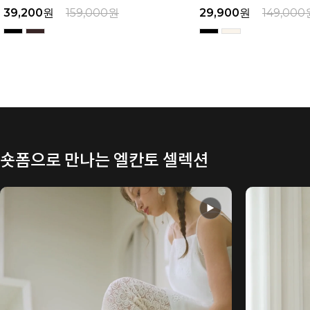
39,200
원
159,000
원
29,900
원
149,000
숏폼으로 만나는 엘칸토 셀렉션
▶