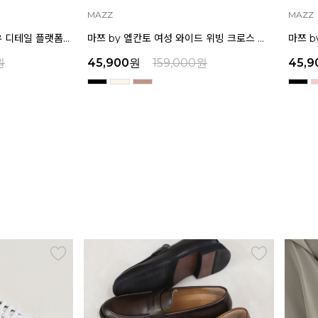
MAZZ
MAZZ
인텐스 by 엘칸토 여성 보우 디테일 플랫폼 샌들 5cm LCWW45I626
마쯔 by 엘칸토 여성 와이드 위빙 크로스 컴포트 뮬 3.5cm LCWW62M626
원
45,900
원
159,000
원
45,9