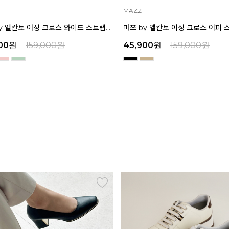
MAZZ
마쯔 by 엘칸토 여성 크로스 와이드 스트랩 컴포트 샌들 3.5cm LCWW27M626
00
원
159,000
원
45,900
원
159,000
원