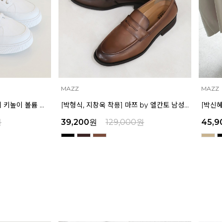
MAZZ
MAZZ
마쯔 by 엘칸토 남성 데일리 키높이 볼륨 컵솔 스니커즈 3.5cm LCMS60M613
[박형식, 지창욱 착용] 마쯔 by 엘칸토 남성 페니 로퍼 3.5cm LCMD82I111
원
39,200
원
129,000
원
45,9