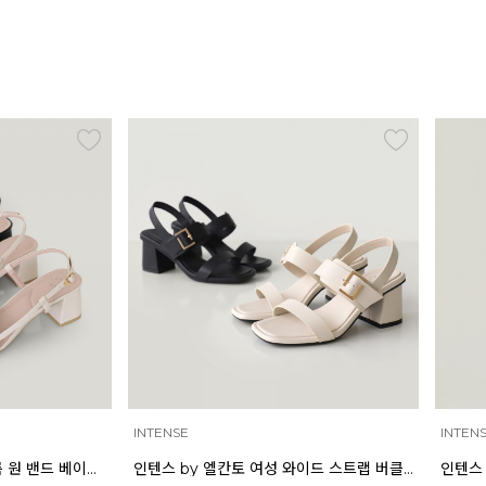
INTENSE
INTEN
인텐스 by 엘칸토 여성 볼륨 원 밴드 베이직 샌들 5cm LCWW02I626
인텐스 by 엘칸토 여성 와이드 스트랩 버클 포인트 샌들 6cm LCWW17I626