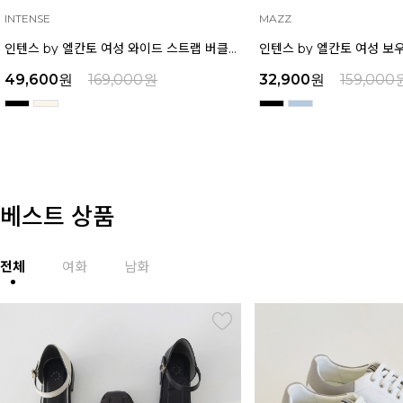
INTENSE
MAZZ
인텐스 by 엘칸토 여성 와이드 스트랩 버클 포인트 샌들 6cm LCWW17I626
49,600
원
169,000
원
32,900
원
159,000
베스트 상품
전체
여화
남화