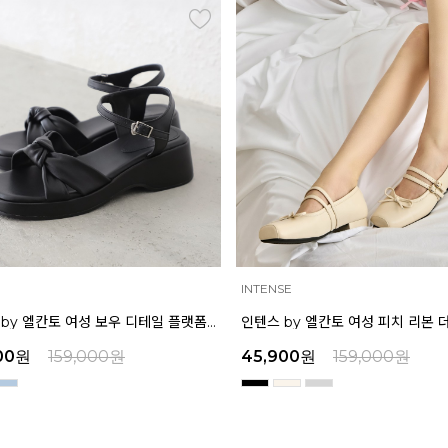
INTENSE
인텐스 by 엘칸토 여성 보우 디테일 플랫폼 샌들 5cm LCWW45I626
00
원
159,000
원
45,900
원
159,000
원