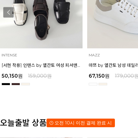
INTENSE
MAZZ
[서현 착용] 인텐스 by 엘칸토 여성 피셔맨 오픈슈즈 2.5cm LCWO85I513
50,150
원
159,000
원
67,150
원
179,000
오늘출발 상품
오전 10시 이전 결제 완료 시