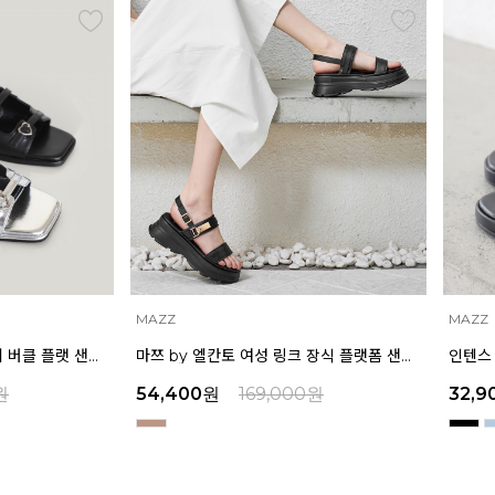
MAZZ
MAZZ
인텐스 by 엘칸토 여성 미니 버클 플랫 샌들 1.5cm LCWW04I626
마쯔 by 엘칸토 여성 링크 장식 플랫폼 샌들 6cm LCWW50M626
원
54,400
원
169,000
원
32,9