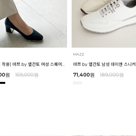
MAZZ
[박신혜 착용] 마쯔 by 엘칸토 여성 스퀘어 쉐입 펌프스 6cm LCWD11M313
00
원
159,000
원
71,400
원
189,000
원