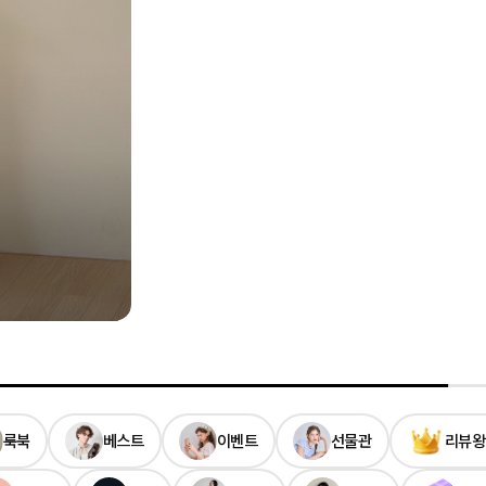
룩북
베스트
이벤트
선물관
리뷰왕