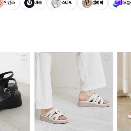
인텐스
마쯔
스타픽
셀럽픽
오늘