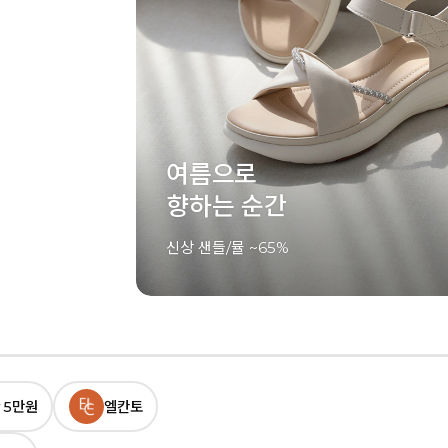
여름으로
향하는 순간
신상 샌들/뮬 ~65%
 5만원
엘칸토