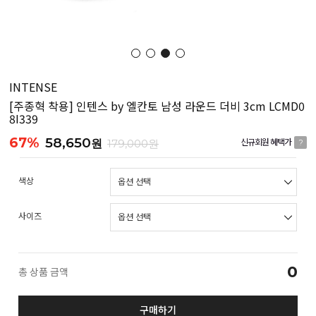
INTENSE
[주종혁 착용] 인텐스 by 엘칸토 남성 라운드 더비 3cm LCMD0
8I339
67%
58,650
원
179,000원
신규회원 혜택가
?
색상
사이즈
0
총 상품 금액
구매하기