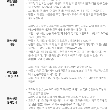
교환/반품
고객님이 받으신 상품의 내용이 표시 광고 및 계약 내용과 다른 경우 상품
기준
을 수령하신 날로부터 3개월 이내이며,
그 사실을 안 날(알 수 있었던 날) 부터 30일 이내 신청이 가능합니다.
반품 시 제공된 사은품은 모두 회수하며 회수가 되지 않으면 교환/반품이
불가능합니다.
고객님의 단순변심으로 인한 교환/반품인 경우, 다음과 같이 상품 회수/
배송에 필요한 비용을 고객님께서 부담하셔야 합니다.
교환 비용: 해당 상품 회수 및 재배송에 필요한 교환택배비 (편도2,500원
/왕복5,000원)
교환/반품
반품 비용: 해당 상품 회수에 필요한 반품택배비 5,000 원
비용
상품의 불량/하자, 표시 광고 및 계약 내용과 다르게 이행되어 교환/반품
을 하시는 경우 교환/반품 비용은 업체부담입니다.
상품은 모니터 해상도, 밝기, 컴퓨터 사양, 이미지에 따라 색상 차이가 있
을 수 있으며, 디자인 측정법에 따라 사이즈 차이가 있을 수 있습니다.
(배송비 고객 전액부담)
교환/반품 신청은 마이페이지>1:1문의에서 접수하십시오.
상품 반송은 고객님께서 CJ대한통운(1588-1255)에 직접 원송장번호로
교환/반품
택배 반품요청을 하셔야 합니다.
신청 및 주소
교환/반품 주소 : 경기 평택시 도일동 도일로 327 / CJ대한통운 엘칸토
직영팀
고객님의 단순변심으로 인한 교환/반품 요청이 상품을 수령한 날로부터
7일을 경과한 경우
고객님의 요청에 따라 개별적으로 주문 제작되는 상품의 경우
교환/반품
교환은 사이즈 교환만 가능하며, 타 디자인 교환을 원하는 경우 주문제품
불가안내
을 반품(환불) 해주시고 새로 주문해 주시기 바랍니다
상품을 착화/사용하였을 경우, 고객님의 부주의로 상품이 훼손,파손되어