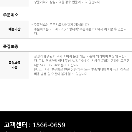
상품가치가 상실되었을 경우 반품이 되지 않습니다.
주문취소
주문취소는 주문완료상태까지 가능합니다.
배송기간
주문취소는 마이페이지>쇼핑내역>주문배송조회에서 취소할 수 있습니
다.
품질보증
공정거래 위원회 고시 소비자 분쟁 해결 기준에 의거하여 보상해 드립니
다. 구입 후 6개월 이내 무상 A/S 가능하며 자세한 문의는 온라인 고객센
품질보증
터(1566-0659)로 문의 바랍니다.
기준
단, 소비자의 부주의로 인한 심한 파손 또는 부속자재의 부재 등의 이슈로
비용 발생 및 수선이 불가 할 수 있습니다.
고객센터 :
1566-0659