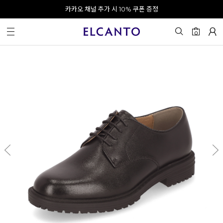
오전 10시 이전 결제 완료 시 오늘 출발!
카카오 채널 추가 시 10% 쿠폰 증정
회원가입 시 최대 20% 쿠폰 지급
0