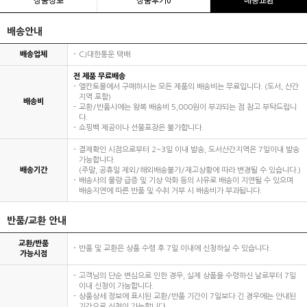
배송안내
배송업체
CJ대한통운 택배
전 제품 무료배송
엘칸토몰에서 구매하시는 모든 제품의 배송비는 무료입니다. (도서, 산간
지역 포함)
배송비
교환/반품시에는 왕복 배송비 5,000원이 부과되는 점 참고 부탁드립니
다.
쇼핑백 제공이나 선물포장은 불가합니다.
결제확인 시점으로부터 2~3일 이내 발송, 도서산간지역은 7일이내 발송
가능합니다.
배송기간
(주말, 공휴일 제외/해외배송불가/재고상황에 따라 변경될 수 있습니다.)
배송사의 물량 급증 및 기상 악화 등의 사유로 배송이 지연될 수 있으며
배송지연에 따른 반품 및 수취 거부 시 배송비가 부과됩니다.
반품/교환 안내
교환/반품
반품 및 교환은 상품 수령 후 7일 이내에 신청하실 수 있습니다.
가능시점
고객님의 단순 변심으로 인한 경우, 실제 상품을 수령하신 날로부터 7일
이내 신청이 가능합니다.
상품상세 정보에 표시된 교환/반품 기간이 7일보다 긴 경우에는 안내된
기간으로 신청이 가능합니다.