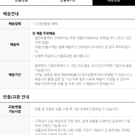
배송안내
배송업체
CJ대한통운 택배
전 제품 무료배송
엘칸토몰에서 구매하시는 모든 제품의 배송비는 무료입니다. (도서, 산간
지역 포함)
배송비
교환/반품시에는 왕복 배송비 5,000원이 부과되는 점 참고 부탁드립니
다.
쇼핑백 제공이나 선물포장은 불가합니다.
결제확인 시점으로부터 2~3일 이내 발송, 도서산간지역은 7일이내 발송
가능합니다.
배송기간
(주말, 공휴일 제외/해외배송불가/재고상황에 따라 변경될 수 있습니다.)
배송사의 물량 급증 및 기상 악화 등의 사유로 배송이 지연될 수 있으며
배송지연에 따른 반품 및 수취 거부 시 배송비가 부과됩니다.
반품/교환 안내
교환/반품
반품 및 교환은 상품 수령 후 7일 이내에 신청하실 수 있습니다.
가능시점
고객님의 단순 변심으로 인한 경우, 실제 상품을 수령하신 날로부터 7일
이내 신청이 가능합니다.
상품상세 정보에 표시된 교환/반품 기간이 7일보다 긴 경우에는 안내된
기간으로 신청이 가능합니다.