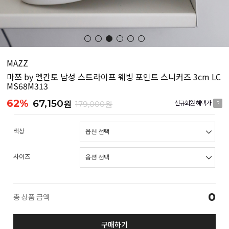
MAZZ
마쯔 by 엘칸토 남성 스트라이프 웨빙 포인트 스니커즈 3cm LC
MS68M313
62%
67,150
원
179,000원
신규회원 혜택가
?
색상
사이즈
0
총 상품 금액
구매하기