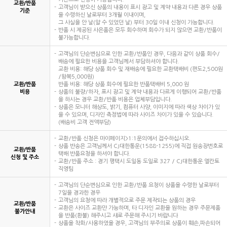
교환/반품
고객님이 받으신 상품의 내용이 표시 광고 및 계약 내용과 다른 경우 상품
기준
을 수령하신 날로부터 3개월 이내이며,
그 사실을 안 날(알 수 있었던 날) 부터 30일 이내 신청이 가능합니다.
반품 시 제공된 사은품은 모두 회수하며 회수가 되지 않으면 교환/반품이
불가능합니다.
고객님의 단순변심으로 인한 교환/반품인 경우, 다음과 같이 상품 회수/
배송에 필요한 비용을 고객님께서 부담하셔야 합니다.
교환 비용: 해당 상품 회수 및 재배송에 필요한 교환택배비 (편도2,500원
/왕복5,000원)
교환/반품
반품 비용: 해당 상품 회수에 필요한 반품택배비 5,000 원
비용
상품의 불량/하자, 표시 광고 및 계약 내용과 다르게 이행되어 교환/반품
을 하시는 경우 교환/반품 비용은 업체부담입니다.
상품은 모니터 해상도, 밝기, 컴퓨터 사양, 이미지에 따라 색상 차이가 있
을 수 있으며, 디자인 측정법에 따라 사이즈 차이가 있을 수 있습니다.
(배송비 고객 전액부담)
교환/반품 신청은 마이페이지>1:1문의에서 접수하십시오.
상품 반송은 고객님께서 CJ대한통운(1588-1255)에 직접 원송장번호로
교환/반품
택배 반품요청을 하셔야 합니다.
신청 및 주소
교환/반품 주소 : 경기 평택시 도일동 도일로 327 / CJ대한통운 엘칸토
직영팀
고객님의 단순변심으로 인한 교환/반품 요청이 상품을 수령한 날로부터
7일을 경과한 경우
고객님의 요청에 따라 개별적으로 주문 제작되는 상품의 경우
교환/반품
교환은 사이즈 교환만 가능하며, 타 디자인 교환을 원하는 경우 주문제품
불가안내
을 반품(환불) 해주시고 새로 주문해 주시기 바랍니다
상품을 착화/사용하였을 경우, 고객님의 부주의로 상품이 훼손,파손되어