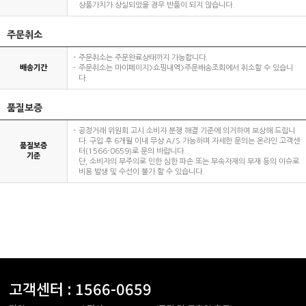
상품가치가 상실되었을 경우 반품이 되지 않습니다.
주문취소
주문취소는 주문완료상태까지 가능합니다.
배송기간
주문취소는 마이페이지>쇼핑내역>주문배송조회에서 취소할 수 있습니
다.
품질보증
공정거래 위원회 고시 소비자 분쟁 해결 기준에 의거하여 보상해 드립니
다. 구입 후 6개월 이내 무상 A/S 가능하며 자세한 문의는 온라인 고객센
품질보증
터(1566-0659)로 문의 바랍니다.
기준
단, 소비자의 부주의로 인한 심한 파손 또는 부속자재의 부재 등의 이슈로
비용 발생 및 수선이 불가 할 수 있습니다.
고객센터 :
1566-0659