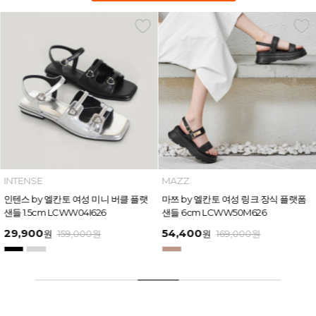
INTENSE
MAZZ
인텐스 by 엘칸토 여성 미니 버클 플랫
마쯔 by 엘칸토 여성 링크 장식 플랫폼
샌들 1.5cm LCWW04I626
샌들 6cm LCWW50M626
29,900
54,400
원
159,000
원
원
169,000
원