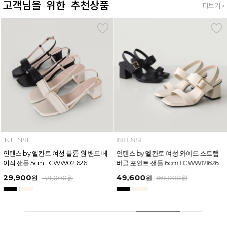
고객님을 위한 추천상품
더보기 >
INTENSE
INTENSE
인텐스 by 엘칸토 여성 볼륨 원 밴드 베
인텐스 by 엘칸토 여성 와이드 스트랩
이직 샌들 5cm LCWW02I626
버클 포인트 샌들 6cm LCWW17I626
29,900
49,600
원
149,000
원
원
169,000
원