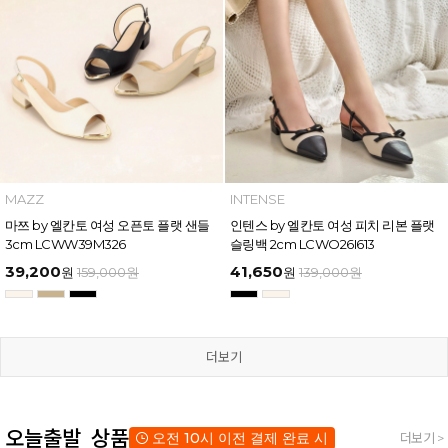
MAZZ
INTENSE
마쯔 by 엘칸토 여성 오픈토 플랫 샌들
인텐스 by 엘칸토 여성 피치 리본 플랫
3cm LCWW39M326
슬링백 2cm LCWO26I613
39,200
41,650
원
159,000
원
원
139,000
원
더보기
오늘출발 상품
오전 10시 이전 결제 완료 시
더보기 >