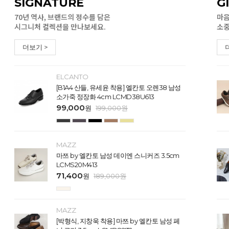
SIGNATURE
G
70년 역사, 브랜드의 정수를 담은
마음
시그니처 컬렉션을 만나보세요.
소중
더보기 >
ELCANTO
[B1A4 산들, 유세윤 착용] 엘칸토 오렌38 남성
소가죽 정장화 4cm LCMD38U613
99,000
원
199,000
원
MAZZ
마쯔 by 엘칸토 남성 데이엔 스니커즈 3.5cm
LCMS20M413
71,400
원
189,000
원
MAZZ
[박형식, 지창욱 착용] 마쯔 by 엘칸토 남성 페