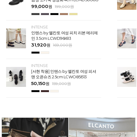
99,000
원
199,000
원
INTENSE
인텐스 by 엘칸토 여성 피치 리본 메리제
인 3.5cm LCWD96I613
31,920
원
169,000
원
INTENSE
[서현 착용] 인텐스 by 엘칸토 여성 피셔
맨 오픈슈즈 2.5cm LCWO85I513
50,150
원
159,000
원