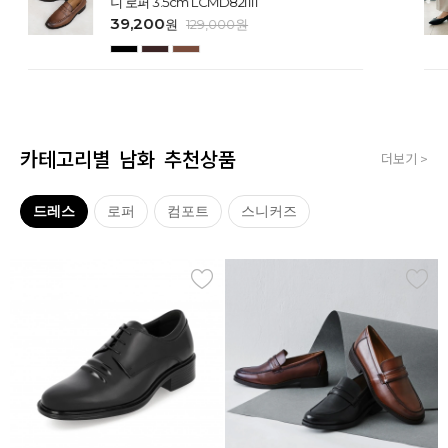
니 로퍼 3.5cm LCMD82I111
39,200
원
129,000
원
카테고리별 남화 추천상품
더보기 >
드레스
로퍼
컴포트
스니커즈