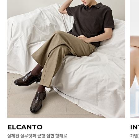
ELCANTO
I
절제된 실루엣과 균형 잡힌 형태로
가볍