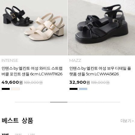
INTENSE
MAZZ
인텐스 by 엘칸토 여성 와이드 스트랩
인텐스 by 엘칸토 여성 보우 디테일 플
버클 포인트 샌들 6cm LCWW17I626
랫폼 샌들 5cm LCWW45I626
49,600
32,900
원
169,000
원
원
159,000
원
베스트 상품
더보기 >