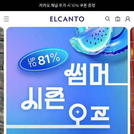
APP으로 로그인하고 10% 할인쿠폰 받기
오전 10시 이전 결제 완료 시 오늘 출발!
카카오 채널 추가 시 10% 쿠폰 증정
회원가입 시 최대 20% 쿠폰 지급
0