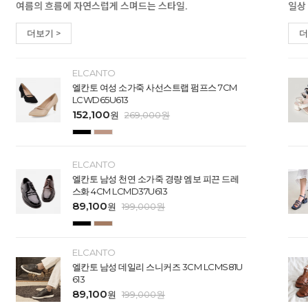
여름의 흐름에 자연스럽게 스며드는 스타일.
일상
더보기 >
더
ELCANTO
엘칸토 여성 소가죽 사선스트랩 펌프스 7CM
LCWD65U613
152,100
원
269,000
원
ELCANTO
엘칸토 남성 천연 소가죽 경량 엠보 피끈 드레
스화 4CM LCMD37U613
89,100
원
199,000
원
ELCANTO
엘칸토 남성 데일리 스니커즈 3CM LCMS81U
613
89,100
원
199,000
원