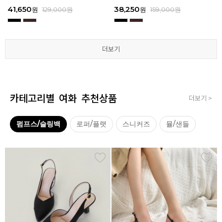
3
I111
3
I111
67,150
41,650
38,250
41,650
67,150
41,650
62,900
38,250
39,200
41,650
62,900
38,250
원
원
원
원
원
원
179,000
179,000
129,000
129,000
129,000
129,000
원
원
원
원
원
원
원
원
원
원
원
원
129,000
159,000
159,000
179,000
159,000
179,000
원
원
원
원
원
원
더보기
더보기
더보기
더보기
더보기
더보기
카테고리별 여화 추천상품
더보기 >
펌프스/슬링백
로퍼/플랫
스니커즈
뮬/샌들