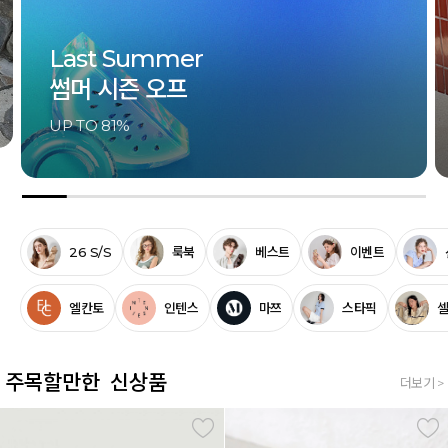
Last Summer
썸머 시즌 오프
UP TO 81%
26 S/S
룩북
베스트
이벤트
엘칸토
인텐스
마쯔
스타픽
주목할만한 신상품
더보기 >