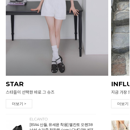
STAR
INFL
스타들이 선택한 바로 그 슈즈
지금 가장 
더보기 >
더보기 
ELCANTO
[B1A4 산들, 유세윤 착용] 엘칸토 오렌38
남성 소가죽 정장화 4cm LCMD38U613