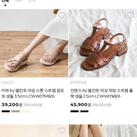
전체
여화
남화
MAZZ
INTENSE
마쯔 by 엘칸토 여성 스톤 스트랩 컴포
인텐스 by 엘칸토 여성 위빙 스트랩 플
트 샌들 3.5cm LCWW07M626
랫 샌들 2.5cm LCWW05I626
39,200
45,900
원
159,000
원
원
159,000
원