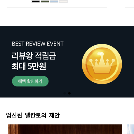
엄선된 엘칸토의 제안