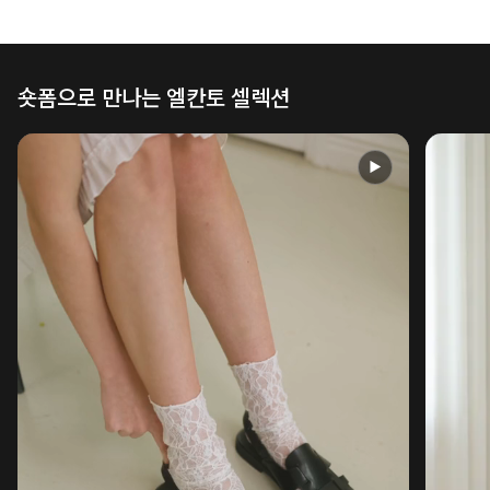
숏폼으로 만나는 엘칸토 셀렉션
▶