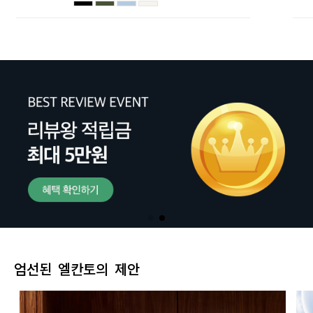
엄선된 엘칸토의 제안