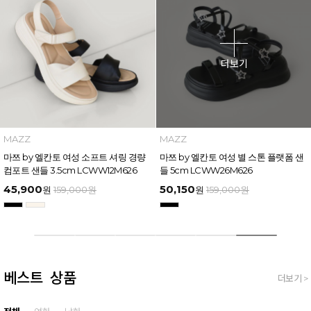
MAZZ
INTENSE
마쯔 by 엘칸토 여성 크로스 어퍼 스티
인텐스 by 엘칸토 남성 사이드 컷팅 투
치 다운 캐주얼 샌들 6.5cm LCWW70
웨이 샌들 2.5cm LCMW49I626
M626
45,900
45,900
원
159,000
원
원
159,000
원
베스트 상품
더보기 >