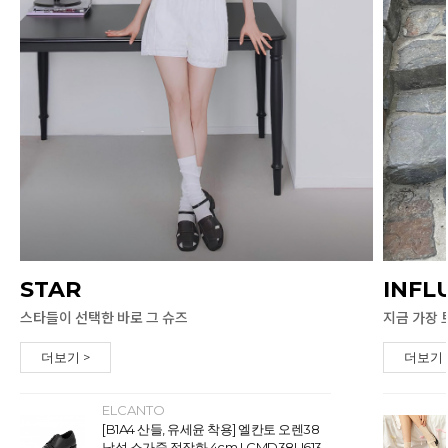
STAR
INFL
스타들이 선택한 바로 그 슈즈
지금 가장 
더보기 >
더보기 
ELCANTO
[B1A4 산들, 유세윤 착용] 엘칸토 오렌38
남성 소가죽 정장화 4cm LCMD38U613