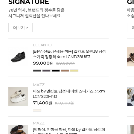
SIGNATURE
G
70년 역사, 브랜드의 정수를 담은
마음
시그니처 컬렉션을 만나보세요.
소중
더보기 >
ELCANTO
[B1A4 산들, 유세윤 착용] 엘칸토 오렌38 남성
소가죽 정장화 4cm LCMD38U613
99,000
원
199,000
원
MAZZ
마쯔 by 엘칸토 남성 데이엔 스니커즈 3.5cm
LCMS20M413
71,400
원
189,000
원
MAZZ
[박형식, 지창욱 착용] 마쯔 by 엘칸토 남성 페