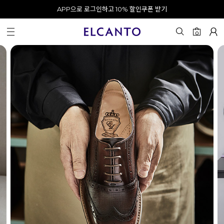
APP으로 로그인하고 10% 할인쿠폰 받기
오전 10시 이전 결제 완료 시 오늘 출발!
카카오 채널 추가 시 10% 쿠폰 증정
회원가입 시 최대 20% 쿠폰 지급
0