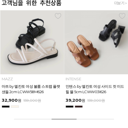
고객님을 위한 추천상품
더보기 >
MAZZ
INTENSE
마쯔 by 엘칸토 여성 볼륨 스트랩 플랫
인텐스 by 엘칸토 여성 사이드 컷 미드
샌들 2cm LCWW58M626
힐 뮬 5cm LCWW03I626
32,900
39,200
원
159,000
원
원
159,000
원