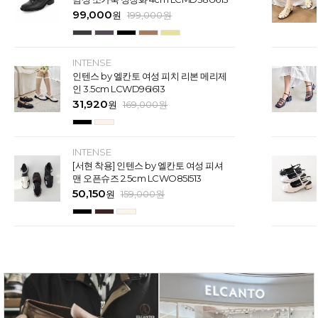
99,000
원
199,000
원
INTENSE
인텐스 by 엘칸토 여성 피치 리본 메리제
인 3.5cm LCWD96I613
31,920
원
169,000
원
INTENSE
[서현 착용] 인텐스 by 엘칸토 여성 피셔
맨 오픈슈즈 2.5cm LCWO85I513
50,150
원
159,000
원