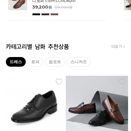
니 로퍼 3.5cm LCMD82I111
39,200
원
129,000
원
카테고리별 남화 추천상품
더보기 >
드레스
로퍼
컴포트
스니커즈