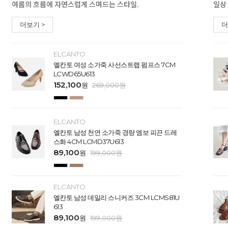
여름의 흐름에 자연스럽게 스며드는 스타일.
일상
더보기 >
더
ELCANTO
엘칸토 여성 소가죽 사선스트랩 펌프스 7CM
LCWD65U613
152,100
원
269,000
원
ELCANTO
엘칸토 남성 천연 소가죽 경량 엠보 피끈 드레
스화 4CM LCMD37U613
89,100
원
199,000
원
ELCANTO
엘칸토 남성 데일리 스니커즈 3CM LCMS81U
613
89,100
원
199,000
원