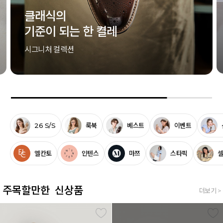
스타가 착용한 아이템
STAR'S PICK
ELCANTO X Star
26 S/S
룩북
베스트
이벤트
엘칸토
인텐스
마쯔
스타픽
주목할만한 신상품
더보기 >