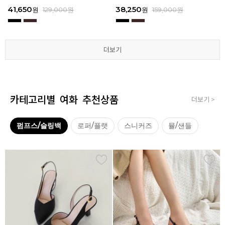
3
I111
3
I111
67,150
41,650
38,250
41,650
67,150
41,650
62,900
38,250
39,200
41,650
62,900
38,250
원
원
원
원
원
원
179,000
179,000
129,000
129,000
129,000
129,000
원
원
원
원
원
원
원
원
원
원
원
원
129,000
159,000
159,000
179,000
159,000
179,000
원
원
원
원
원
원
더보기
더보기
더보기
더보기
더보기
더보기
카테고리별 여화 추천상품
더보기 >
펌프스/슬링백
로퍼/플랫
스니커즈
뮬/샌들