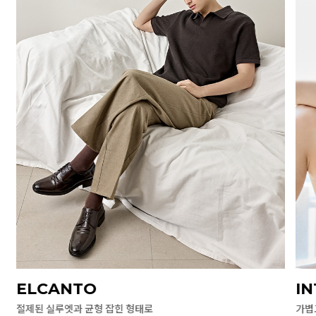
ELCANTO
I
절제된 실루엣과 균형 잡힌 형태로
가볍