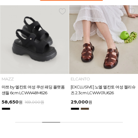
MAZZ
ELCANTO
마쯔 by 엘칸토 여성 쿠션 패딩 플랫폼
[EXCLUSIVE] 노엘 엘칸토 여성 젤리슈
샌들 6cm LCWW48M626
즈 2.3cm LCWW01U626
58,650
29,000
원
169,000
원
원