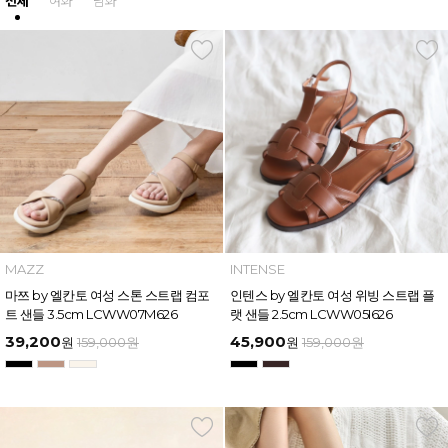
전체
여화
남화
MAZZ
INTENSE
마쯔 by 엘칸토 여성 스톤 스트랩 컴포
인텐스 by 엘칸토 여성 위빙 스트랩 플
트 샌들 3.5cm LCWW07M626
랫 샌들 2.5cm LCWW05I626
39,200
45,900
원
159,000
원
원
159,000
원