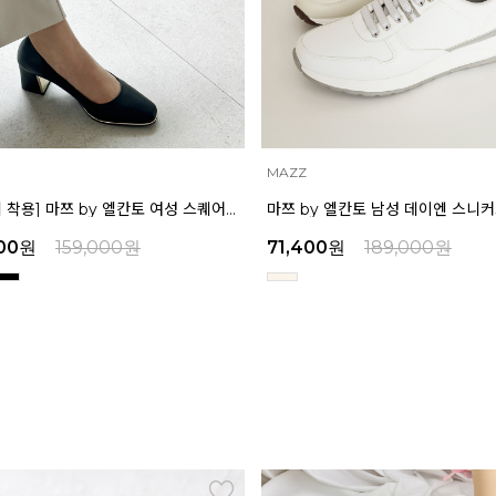
MAZZ
[박신혜 착용] 마쯔 by 엘칸토 여성 스퀘어 쉐입 펌프스 6cm LCWD11M313
00
원
159,000
원
71,400
원
189,000
원