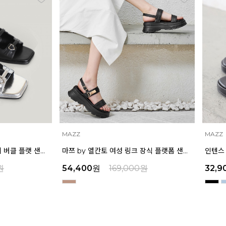
MAZZ
MAZZ
인텐스 by 엘칸토 여성 미니 버클 플랫 샌들 1.5cm LCWW04I626
마쯔 by 엘칸토 여성 링크 장식 플랫폼 샌들 6cm LCWW50M626
원
54,400
원
169,000
원
32,9