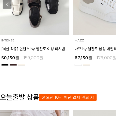
INTENSE
MAZZ
[서현 착용] 인텐스 by 엘칸토 여성 피셔맨 오픈슈즈 2.5cm LCWO85I513
50,150
원
159,000
원
67,150
원
179,000
오늘출발 상품
오전 10시 이전 결제 완료 시