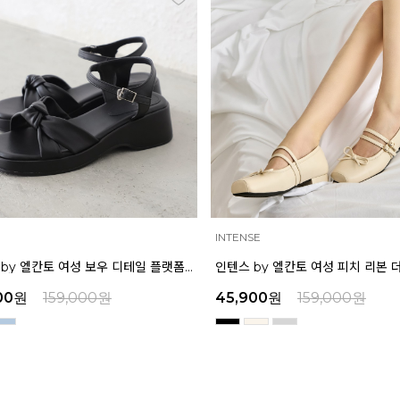
INTENSE
인텐스 by 엘칸토 여성 보우 디테일 플랫폼 샌들 5cm LCWW45I626
00
원
159,000
원
45,900
원
159,000
원