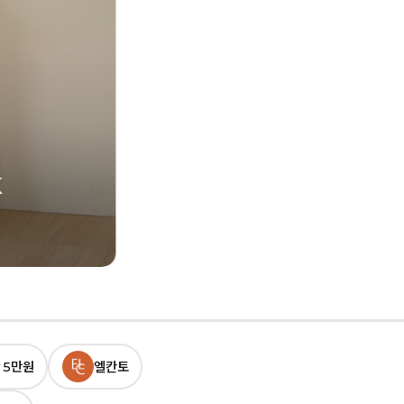
 5만원
엘칸토