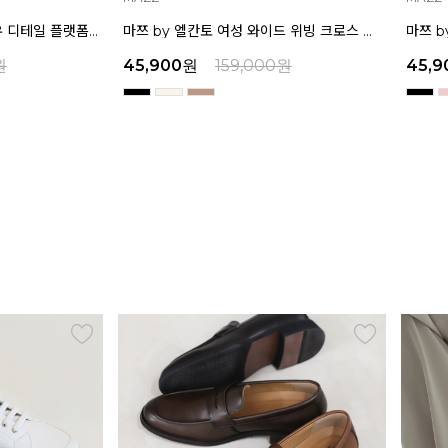
인텐스 by 엘칸토 여성 보우 디테일 플랫폼 샌들 5cm LCWW45I626
마쯔 by 엘칸토 여성 와이드 위빙 크로스 컴포트 뮬 3.5cm LCWW62M626
원
45,900
원
159,000
원
45,9