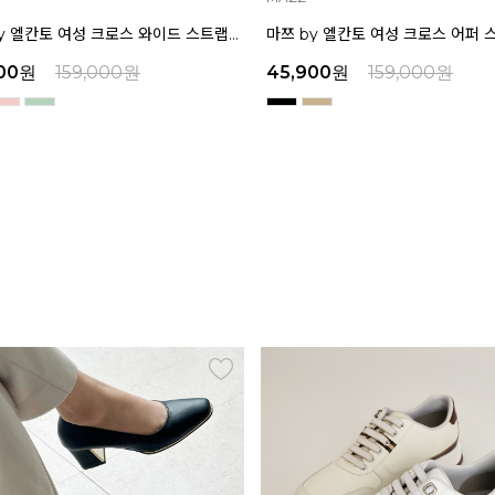
마쯔 by 엘칸토 여성 크로스 와이드 스트랩 컴포트 샌들 3.5cm LCWW27M626
00
원
159,000
원
45,900
원
159,000
원