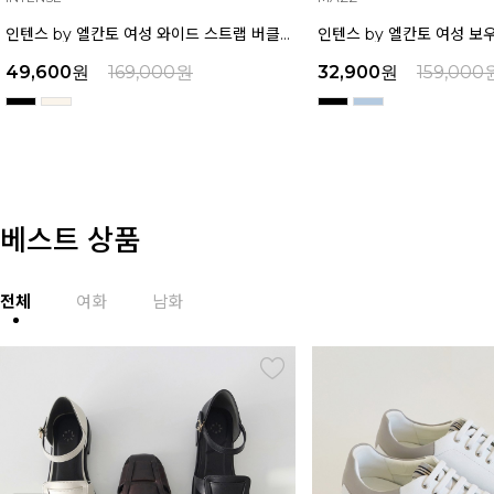
인텐스 by 엘칸토 여성 와이드 스트랩 버클 포인트 샌들 6cm LCWW17I626
49,600
원
169,000
원
32,900
원
159,000
베스트 상품
전체
여화
남화