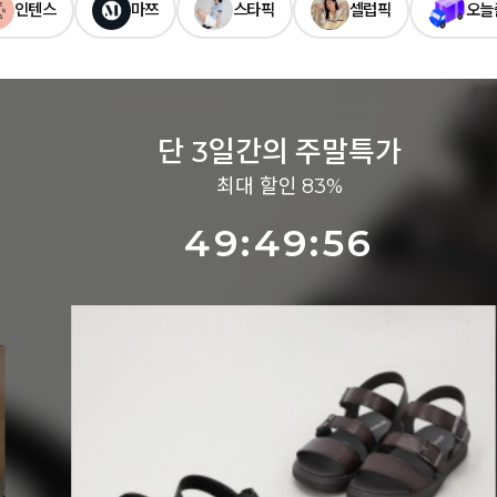
인텐스
마쯔
스타픽
셀럽픽
오늘
단 3일간의 주말특가
최대 할인 83%
49:49:54