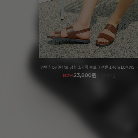
[레드벨벳 조이 착용] 마쯔 by 엘칸토 여성 크로스 샌들 3cm LCWW11M326
인텐스 by 엘칸토 남성 소가죽 브로그 샌들 1.4cm LCMW57I1
23,800원
82%
129,000원