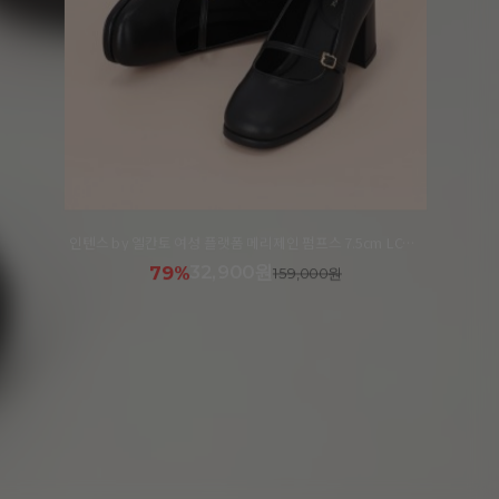
인텐스 by 엘칸토 여성 플랫폼 메리제인 펌프스 7.5cm LCWD06I413
32,900원
79%
159,000원