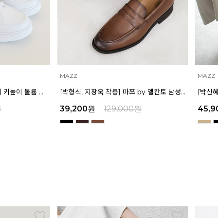
MAZZ
MAZZ
마쯔 by 엘칸토 남성 데일리 키높이 볼륨 컵솔 스니커즈 3.5cm LCMS60M613
[박형식, 지창욱 착용] 마쯔 by 엘칸토 남성 페니 로퍼 3.5cm LCMD82I111
원
39,200
원
129,000
원
45,9