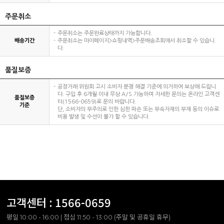
주문취소
주문취소는 주문완료상태까지 가능합니다.
배송기간
주문취소는 마이페이지>쇼핑내역>주문배송조회에서 취소할 수 있습니
다.
품질보증
공정거래 위원회 고시 소비자 분쟁 해결 기준에 의거하여 보상해 드립니
다. 구입 후 6개월 이내 무상 A/S 가능하며 자세한 문의는 온라인 고객센
품질보증
터(1566-0659)로 문의 바랍니다.
기준
단, 소비자의 부주의로 인한 심한 파손 또는 부속자재의 부재 등의 이슈로
비용 발생 및 수선이 불가 할 수 있습니다.
고객센터 :
1566-0659
평일 10:00 - 16:00 | 점심 11:50 - 13:00 (주말 및 공휴일 휴무)