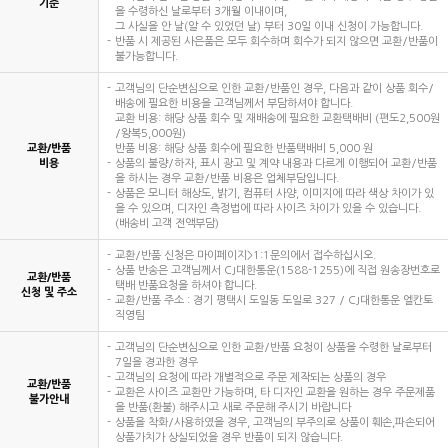
기준
을 수령하신 날로부터 3개월 이내이며,
그 사실을 안 날(알 수 있었던 날) 부터 30일 이내 신청이 가능합니다.
반품 시 제공된 사은품은 모두 회수하며 회수가 되지 않으면 교환/반품이
불가능합니다.
고객님의 단순변심으로 인한 교환/반품인 경우, 다음과 같이 상품 회수/
배송에 필요한 비용을 고객님께서 부담하셔야 합니다.
교환 비용: 해당 상품 회수 및 재배송에 필요한 교환택배비 (편도2,500원
/왕복5,000원)
교환/반품
반품 비용: 해당 상품 회수에 필요한 반품택배비 5,000 원
비용
상품의 불량/하자, 표시 광고 및 계약 내용과 다르게 이행되어 교환/반품
을 하시는 경우 교환/반품 비용은 업체부담입니다.
상품은 모니터 해상도, 밝기, 컴퓨터 사양, 이미지에 따라 색상 차이가 있
을 수 있으며, 디자인 측정법에 따라 사이즈 차이가 있을 수 있습니다.
(배송비 고객 전액부담)
교환/반품 신청은 마이페이지>1:1문의에서 접수하십시오.
상품 반송은 고객님께서 CJ대한통운(1588-1255)에 직접 원송장번호로
교환/반품
택배 반품요청을 하셔야 합니다.
신청 및 주소
교환/반품 주소 : 경기 평택시 도일동 도일로 327 / CJ대한통운 엘칸토
직영팀
고객님의 단순변심으로 인한 교환/반품 요청이 상품을 수령한 날로부터
7일을 경과한 경우
고객님의 요청에 따라 개별적으로 주문 제작되는 상품의 경우
교환/반품
교환은 사이즈 교환만 가능하며, 타 디자인 교환을 원하는 경우 주문제품
불가안내
을 반품(환불) 해주시고 새로 주문해 주시기 바랍니다
상품을 착화/사용하였을 경우, 고객님의 부주의로 상품이 훼손,파손되어
상품가치가 상실되었을 경우 반품이 되지 않습니다.