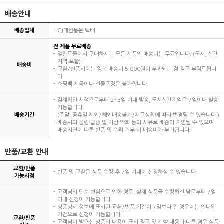
배송안내
배송업체
CJ대한통운 택배
전 제품 무료배송
엘칸토몰에서 구매하시는 모든 제품의 배송비는 무료입니다. (도서, 산간
지역 포함)
배송비
교환/반품시에는 왕복 배송비 5,000원이 부과되는 점 참고 부탁드립니
다.
쇼핑백 제공이나 선물포장은 불가합니다.
결제확인 시점으로부터 2~3일 이내 발송, 도서산간지역은 7일이내 발송
가능합니다.
배송기간
(주말, 공휴일 제외/해외배송불가/재고상황에 따라 변경될 수 있습니다.)
배송사의 물량 급증 및 기상 악화 등의 사유로 배송이 지연될 수 있으며
배송지연에 따른 반품 및 수취 거부 시 배송비가 부과됩니다.
반품/교환 안내
교환/반품
반품 및 교환은 상품 수령 후 7일 이내에 신청하실 수 있습니다.
가능시점
고객님의 단순 변심으로 인한 경우, 실제 상품을 수령하신 날로부터 7일
이내 신청이 가능합니다.
상품상세 정보에 표시된 교환/반품 기간이 7일보다 긴 경우에는 안내된
기간으로 신청이 가능합니다.
교환/반품
고객님이 받으신 상품의 내용이 표시 광고 및 계약 내용과 다른 경우 상품