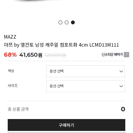
MAZZ
마쯔 by 엘칸토 남성 캐주얼 컴포트화 4cm LCMD13M111
68%
41,650
원
129,000원
신규회원 혜택가
?
색상
사이즈
0
총 상품 금액
구매하기