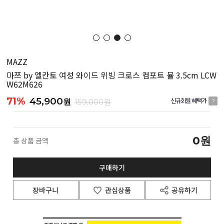
MAZZ
마쯔 by 엘칸토 여성 와이드 위빙 크로스 컴포트 뮬 3.5cm LCW
W62M626
71%
45,900
원
159,000원
신규회원 혜택가
?
0
원
총 상품 금액
구매하기
장바구니
관심상품
공유하기