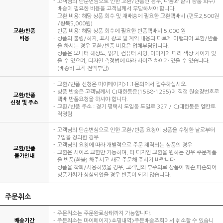
고객님의 단순변심으로 인한 교환/반품인 경우, 다음과 같이 상품 회수/
배송에 필요한 비용을 고객님께서 부담하셔야 합니다.
교환 비용: 해당 상품 회수 및 재배송에 필요한 교환택배비 (편도2,500원
/왕복5,000원)
교환/반품
반품 비용: 해당 상품 회수에 필요한 반품택배비 5,000 원
비용
상품의 불량/하자, 표시 광고 및 계약 내용과 다르게 이행되어 교환/반품
을 하시는 경우 교환/반품 비용은 업체부담입니다.
상품은 모니터 해상도, 밝기, 컴퓨터 사양, 이미지에 따라 색상 차이가 있
을 수 있으며, 디자인 측정법에 따라 사이즈 차이가 있을 수 있습니다.
(배송비 고객 전액부담)
교환/반품 신청은 마이페이지>1:1문의에서 접수하십시오.
상품 반송은 고객님께서 CJ대한통운(1588-1255)에 직접 원송장번호로
교환/반품
택배 반품요청을 하셔야 합니다.
신청 및 주소
교환/반품 주소 : 경기 평택시 도일동 도일로 327 / CJ대한통운 엘칸토
직영팀
고객님의 단순변심으로 인한 교환/반품 요청이 상품을 수령한 날로부터
7일을 경과한 경우
고객님의 요청에 따라 개별적으로 주문 제작되는 상품의 경우
교환/반품
교환은 사이즈 교환만 가능하며, 타 디자인 교환을 원하는 경우 주문제품
불가안내
을 반품(환불) 해주시고 새로 주문해 주시기 바랍니다
상품을 착화/사용하였을 경우, 고객님의 부주의로 상품이 훼손,파손되어
상품가치가 상실되었을 경우 반품이 되지 않습니다.
주문취소
주문취소는 주문완료상태까지 가능합니다.
배송기간
주문취소는 마이페이지>쇼핑내역>주문배송조회에서 취소할 수 있습니