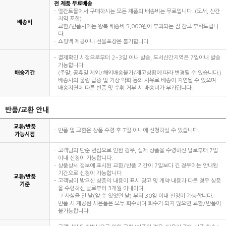
전 제품 무료배송
엘칸토몰에서 구매하시는 모든 제품의 배송비는 무료입니다. (도서, 산간
지역 포함)
배송비
교환/반품시에는 왕복 배송비 5,000원이 부과되는 점 참고 부탁드립니
다.
쇼핑백 제공이나 선물포장은 불가합니다.
결제확인 시점으로부터 2~3일 이내 발송, 도서산간지역은 7일이내 발송
가능합니다.
배송기간
(주말, 공휴일 제외/해외배송불가/재고상황에 따라 변경될 수 있습니다.)
배송사의 물량 급증 및 기상 악화 등의 사유로 배송이 지연될 수 있으며
배송지연에 따른 반품 및 수취 거부 시 배송비가 부과됩니다.
반품/교환 안내
교환/반품
반품 및 교환은 상품 수령 후 7일 이내에 신청하실 수 있습니다.
가능시점
고객님의 단순 변심으로 인한 경우, 실제 상품을 수령하신 날로부터 7일
이내 신청이 가능합니다.
상품상세 정보에 표시된 교환/반품 기간이 7일보다 긴 경우에는 안내된
기간으로 신청이 가능합니다.
교환/반품
고객님이 받으신 상품의 내용이 표시 광고 및 계약 내용과 다른 경우 상품
기준
을 수령하신 날로부터 3개월 이내이며,
그 사실을 안 날(알 수 있었던 날) 부터 30일 이내 신청이 가능합니다.
반품 시 제공된 사은품은 모두 회수하며 회수가 되지 않으면 교환/반품이
불가능합니다.