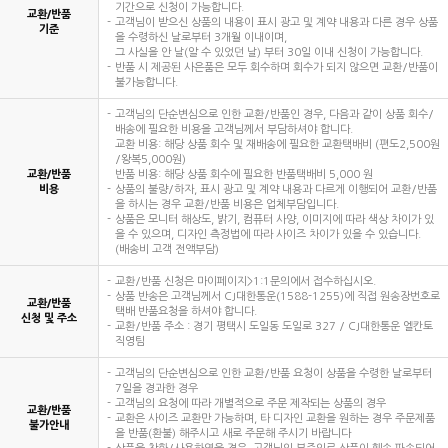
기간으로 신청이 가능합니다.
교환/반품
고객님이 받으신 상품의 내용이 표시 광고 및 계약 내용과 다른 경우 상품
기준
을 수령하신 날로부터 3개월 이내이며,
그 사실을 안 날(알 수 있었던 날) 부터 30일 이내 신청이 가능합니다.
반품 시 제공된 사은품은 모두 회수하며 회수가 되지 않으면 교환/반품이
불가능합니다.
고객님의 단순변심으로 인한 교환/반품인 경우, 다음과 같이 상품 회수/
배송에 필요한 비용을 고객님께서 부담하셔야 합니다.
교환 비용: 해당 상품 회수 및 재배송에 필요한 교환택배비 (편도2,500원
/왕복5,000원)
교환/반품
반품 비용: 해당 상품 회수에 필요한 반품택배비 5,000 원
비용
상품의 불량/하자, 표시 광고 및 계약 내용과 다르게 이행되어 교환/반품
을 하시는 경우 교환/반품 비용은 업체부담입니다.
상품은 모니터 해상도, 밝기, 컴퓨터 사양, 이미지에 따라 색상 차이가 있
을 수 있으며, 디자인 측정법에 따라 사이즈 차이가 있을 수 있습니다.
(배송비 고객 전액부담)
교환/반품 신청은 마이페이지>1:1문의에서 접수하십시오.
상품 반송은 고객님께서 CJ대한통운(1588-1255)에 직접 원송장번호로
교환/반품
택배 반품요청을 하셔야 합니다.
신청 및 주소
교환/반품 주소 : 경기 평택시 도일동 도일로 327 / CJ대한통운 엘칸토
직영팀
고객님의 단순변심으로 인한 교환/반품 요청이 상품을 수령한 날로부터
7일을 경과한 경우
고객님의 요청에 따라 개별적으로 주문 제작되는 상품의 경우
교환/반품
교환은 사이즈 교환만 가능하며, 타 디자인 교환을 원하는 경우 주문제품
불가안내
을 반품(환불) 해주시고 새로 주문해 주시기 바랍니다