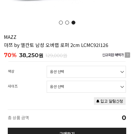
MAZZ
마쯔 by 엘칸토 남성 오버랩 로퍼 2cm LCMC92I126
70%
38,250
원
129,000원
신규회원 혜택가
?
색상
사이즈
0
총 상품 금액
구매하기