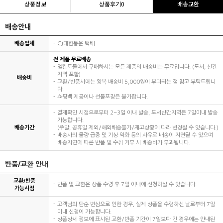
상품정보
상품후기
0
배송교환
배송안내
배송업체
CJ대한통운 택배
전 제품 무료배송
엘칸토몰에서 구매하시는 모든 제품의 배송비는 무료입니다. (도서, 산간
지역 포함)
배송비
교환/반품시에는 왕복 배송비 5,000원이 부과되는 점 참고 부탁드립니
다.
쇼핑백 제공이나 선물포장은 불가합니다.
결제확인 시점으로부터 2~3일 이내 발송, 도서산간지역은 7일이내 발송
가능합니다.
배송기간
(주말, 공휴일 제외/해외배송불가/재고상황에 따라 변경될 수 있습니다.)
배송사의 물량 급증 및 기상 악화 등의 사유로 배송이 지연될 수 있으며
배송지연에 따른 반품 및 수취 거부 시 배송비가 부과됩니다.
반품/교환 안내
교환/반품
반품 및 교환은 상품 수령 후 7일 이내에 신청하실 수 있습니다.
가능시점
고객님의 단순 변심으로 인한 경우, 실제 상품을 수령하신 날로부터 7일
이내 신청이 가능합니다.
상품상세 정보에 표시된 교환/반품 기간이 7일보다 긴 경우에는 안내된