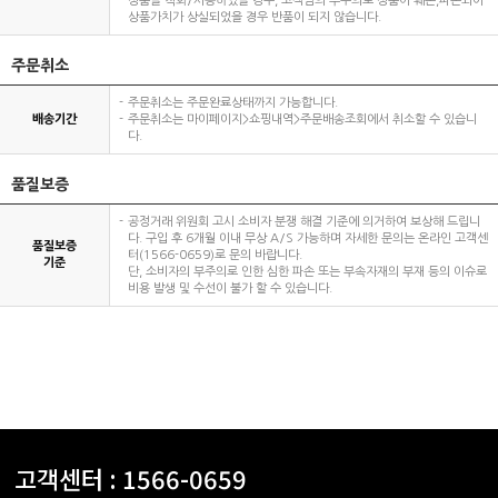
상품을 착화/사용하였을 경우, 고객님의 부주의로 상품이 훼손,파손되어
상품가치가 상실되었을 경우 반품이 되지 않습니다.
주문취소
주문취소는 주문완료상태까지 가능합니다.
배송기간
주문취소는 마이페이지>쇼핑내역>주문배송조회에서 취소할 수 있습니
다.
품질보증
공정거래 위원회 고시 소비자 분쟁 해결 기준에 의거하여 보상해 드립니
다. 구입 후 6개월 이내 무상 A/S 가능하며 자세한 문의는 온라인 고객센
품질보증
터(1566-0659)로 문의 바랍니다.
기준
단, 소비자의 부주의로 인한 심한 파손 또는 부속자재의 부재 등의 이슈로
비용 발생 및 수선이 불가 할 수 있습니다.
고객센터 :
1566-0659