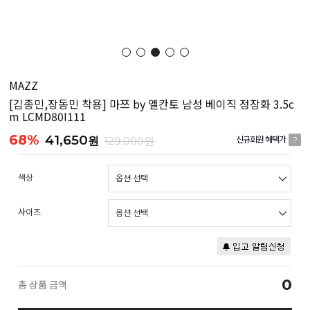
MAZZ
[김종민,장동민 착용] 마쯔 by 엘칸토 남성 베이직 정장화 3.5c
m LCMD80I111
68%
41,650
원
129,000원
신규회원 혜택가
?
색상
사이즈
0
총 상품 금액