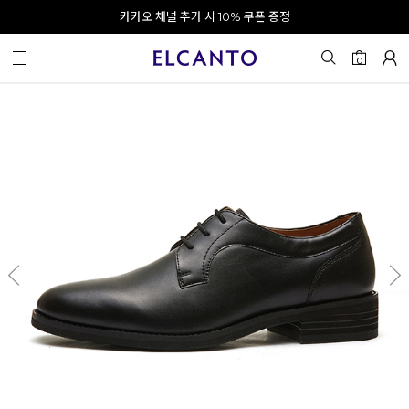
오전 10시 이전 결제 완료 시 오늘 출발!
카카오 채널 추가 시 10% 쿠폰 증정
회원가입 시 최대 20% 쿠폰 지급
0