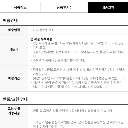
상품정보
상품후기
0
배송교환
배송안내
배송업체
CJ대한통운 택배
전 제품 무료배송
엘칸토몰에서 구매하시는 모든 제품의 배송비는 무료입니다. (도서, 산간
지역 포함)
배송비
교환/반품시에는 왕복 배송비 5,000원이 부과되는 점 참고 부탁드립니
다.
쇼핑백 제공이나 선물포장은 불가합니다.
결제확인 시점으로부터 2~3일 이내 발송, 도서산간지역은 7일이내 발송
가능합니다.
배송기간
(주말, 공휴일 제외/해외배송불가/재고상황에 따라 변경될 수 있습니다.)
배송사의 물량 급증 및 기상 악화 등의 사유로 배송이 지연될 수 있으며
배송지연에 따른 반품 및 수취 거부 시 배송비가 부과됩니다.
반품/교환 안내
교환/반품
반품 및 교환은 상품 수령 후 7일 이내에 신청하실 수 있습니다.
가능시점
고객님의 단순 변심으로 인한 경우, 실제 상품을 수령하신 날로부터 7일
이내 신청이 가능합니다.