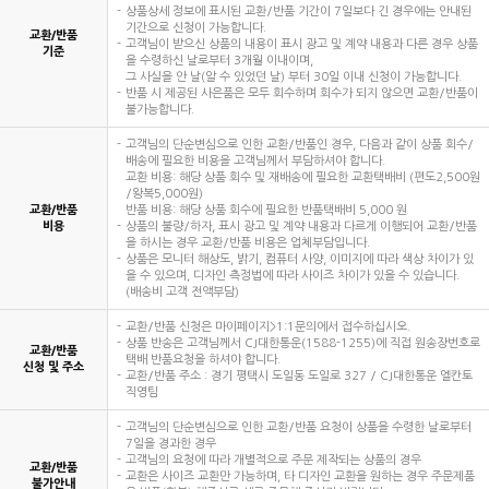
상품상세 정보에 표시된 교환/반품 기간이 7일보다 긴 경우에는 안내된
기간으로 신청이 가능합니다.
교환/반품
고객님이 받으신 상품의 내용이 표시 광고 및 계약 내용과 다른 경우 상품
기준
을 수령하신 날로부터 3개월 이내이며,
그 사실을 안 날(알 수 있었던 날) 부터 30일 이내 신청이 가능합니다.
반품 시 제공된 사은품은 모두 회수하며 회수가 되지 않으면 교환/반품이
불가능합니다.
고객님의 단순변심으로 인한 교환/반품인 경우, 다음과 같이 상품 회수/
배송에 필요한 비용을 고객님께서 부담하셔야 합니다.
교환 비용: 해당 상품 회수 및 재배송에 필요한 교환택배비 (편도2,500원
/왕복5,000원)
교환/반품
반품 비용: 해당 상품 회수에 필요한 반품택배비 5,000 원
비용
상품의 불량/하자, 표시 광고 및 계약 내용과 다르게 이행되어 교환/반품
을 하시는 경우 교환/반품 비용은 업체부담입니다.
상품은 모니터 해상도, 밝기, 컴퓨터 사양, 이미지에 따라 색상 차이가 있
을 수 있으며, 디자인 측정법에 따라 사이즈 차이가 있을 수 있습니다.
(배송비 고객 전액부담)
교환/반품 신청은 마이페이지>1:1문의에서 접수하십시오.
상품 반송은 고객님께서 CJ대한통운(1588-1255)에 직접 원송장번호로
교환/반품
택배 반품요청을 하셔야 합니다.
신청 및 주소
교환/반품 주소 : 경기 평택시 도일동 도일로 327 / CJ대한통운 엘칸토
직영팀
고객님의 단순변심으로 인한 교환/반품 요청이 상품을 수령한 날로부터
7일을 경과한 경우
고객님의 요청에 따라 개별적으로 주문 제작되는 상품의 경우
교환/반품
교환은 사이즈 교환만 가능하며, 타 디자인 교환을 원하는 경우 주문제품
불가안내