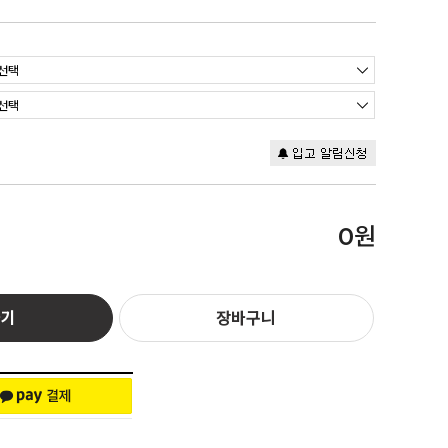
원
0
하기
장바구니