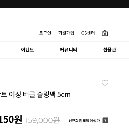
로그인
회원가입
CS센터
0
이벤트
커뮤니티
선물관
칸토 여성 버클 슬링백 5cm
150
원
원
159,000
신규회원 혜택 예상가