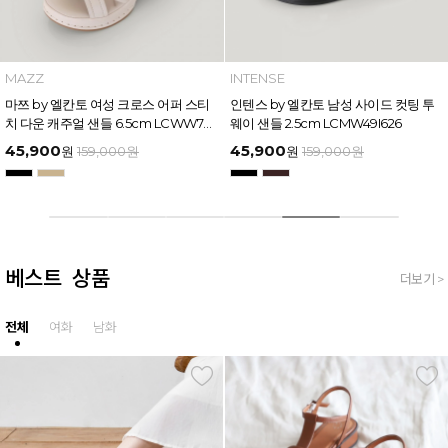
MAZZ
MAZZ
마쯔 by 엘칸토 여성 소프트 셔링 경량
마쯔 by 엘칸토 여성 별 스톤 플랫폼 샌
컴포트 샌들 3.5cm LCWW12M626
들 5cm LCWW26M626
45,900
50,150
원
159,000
원
원
159,000
원
베스트 상품
더보기 >
전체
여화
남화