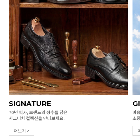
SIGNATURE
G
70년 역사, 브랜드의 정수를 담은
마음
시그니처 컬렉션을 만나보세요.
소중
더보기 >