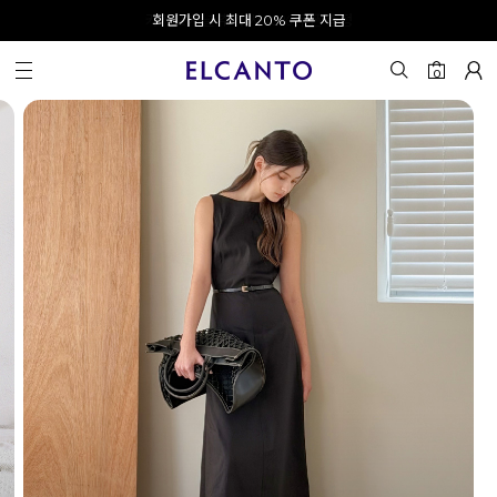
오전 10시 이전 결제 완료 시 오늘 출발!
카카오 채널 추가 시 10% 쿠폰 증정
회원가입 시 최대 20% 쿠폰 지급
0