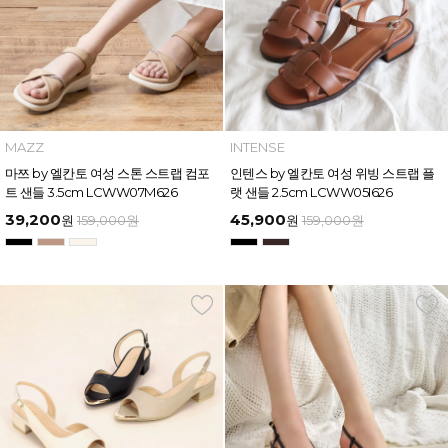
MAZZ
INTENSE
마쯔 by 엘칸토 여성 스톤 스트랩 컴포
인텐스 by 엘칸토 여성 위빙 스트랩 플
트 샌들 3.5cm LCWW07M626
랫 샌들 2.5cm LCWW05I626
39,200
45,900
원
159,000
원
원
159,000
원