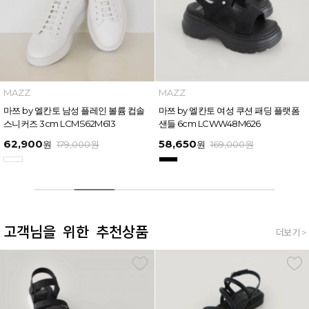
MAZZ
MAZZ
마쯔 by 엘칸토 남성 플레인 볼륨 컵솔
마쯔 by 엘칸토 여성 쿠션 패딩 플랫폼
스니커즈 3cm LCMS62M613
샌들 6cm LCWW48M626
62,900
58,650
원
179,000
원
원
169,000
원
고객님을 위한 추천상품
더보기 >