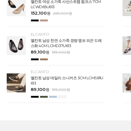
엘칸토 여성 소가죽 사선스트랩 펌프스 7CM
LCWD65U613
152,100
원
269,000
원
ELCANTO
엘칸토 남성 천연 소가죽 경량 엠보 피끈 드레
스화 4CM LCMD37U613
89,100
원
199,000
원
ELCANTO
엘칸토 남성 데일리 스니커즈 3CM LCMS81U
613
89,100
원
199,000
원