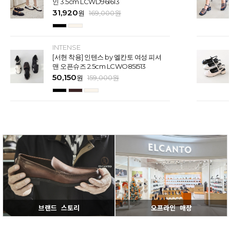
인 3.5cm LCWD96I613
31,920
원
169,000
원
INTENSE
[서현 착용] 인텐스 by 엘칸토 여성 피셔
맨 오픈슈즈 2.5cm LCWO85I513
50,150
원
159,000
원
브랜드 스토리
오프라인 매장