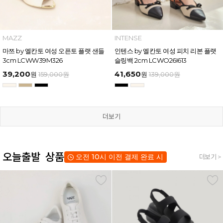
MAZZ
INTENSE
마쯔 by 엘칸토 여성 오픈토 플랫 샌들
인텐스 by 엘칸토 여성 피치 리본 플랫
3cm LCWW39M326
슬링백 2cm LCWO26I613
39,200
41,650
원
159,000
원
원
139,000
원
더보기
오늘출발 상품
오전 10시 이전 결제 완료 시
더보기 >