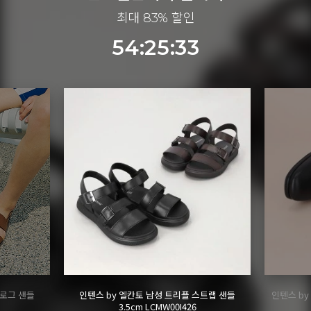
최대 83% 할인
54:25:30
브로그 샌들
인텐스 by 엘칸토 남성 트리플 스트랩 샌들
인텐스 b
3.5cm LCMW00I426