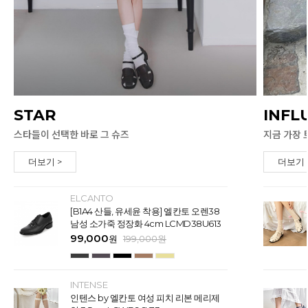
STAR
INFL
스타들이 선택한 바로 그 슈즈
지금 가장 
더보기 >
더보기 
ELCANTO
[B1A4 산들, 유세윤 착용] 엘칸토 오렌38
남성 소가죽 정장화 4cm LCMD38U613
99,000
원
199,000
원
INTENSE
인텐스 by 엘칸토 여성 피치 리본 메리제