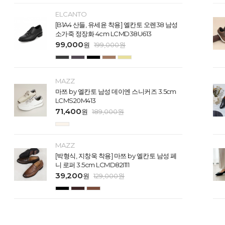
ELCANTO
[B1A4 산들, 유세윤 착용] 엘칸토 오렌38 남성
소가죽 정장화 4cm LCMD38U613
99,000
원
199,000
원
MAZZ
마쯔 by 엘칸토 남성 데이엔 스니커즈 3.5cm
LCMS20M413
71,400
원
189,000
원
MAZZ
[박형식, 지창욱 착용] 마쯔 by 엘칸토 남성 페
니 로퍼 3.5cm LCMD82I111
39,200
원
129,000
원