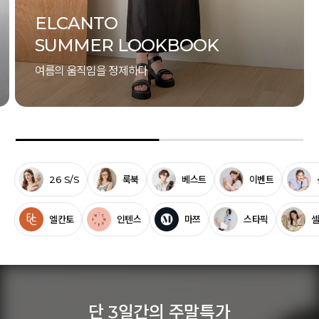
ELCANTO
SUMMER LOOKBOOK
여름의 움직임을 정제하다
26 S/S
룩북
베스트
이벤트
엘칸토
인텐스
마쯔
스타픽
단 3일간의 주말특가