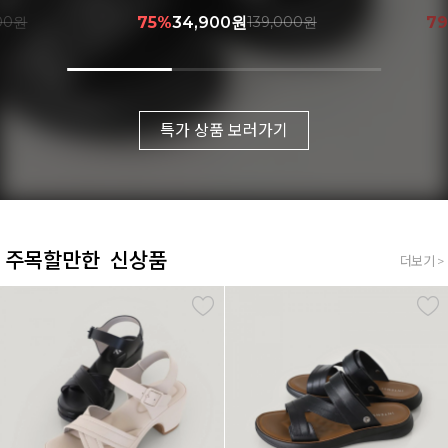
000원
75%
34,900원
139,000원
7
특가 상품 보러가기
주목할만한 신상품
더보기 >
더보기