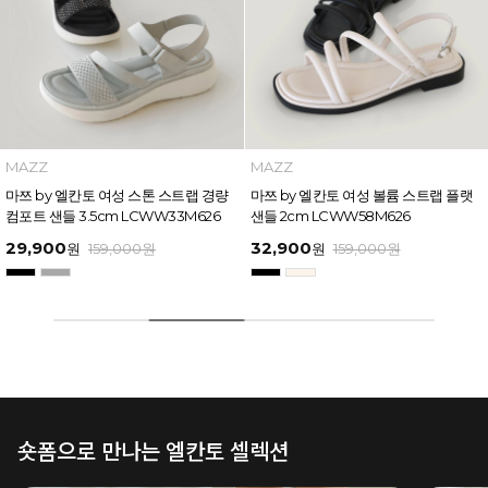
MAZZ
MAZZ
마쯔 by 엘칸토 여성 스톤 스트랩 경량
마쯔 by 엘칸토 여성 볼륨 스트랩 플랫
컴포트 샌들 3.5cm LCWW33M626
샌들 2cm LCWW58M626
29,900
32,900
원
159,000
원
원
159,000
원
숏폼으로 만나는 엘칸토 셀렉션