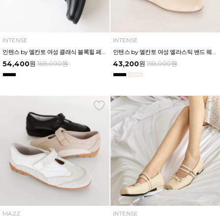
INTENSE
INTENSE
인텐스 by 엘칸토 여성 클래식 블록힐 페니로퍼 5.5cm LCWD51I613
인텐스 by 엘칸토 여성 엘라스틱 밴드 웨지 힐 5cm LCWD99I613
54,400
원
169,000
원
43,200
원
159,000
원
MAZZ
INTENSE