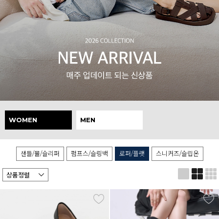
WOMEN
MEN
샌들/뮬/슬리퍼
펌프스/슬링백
로퍼/플랫
스니커즈/슬립온