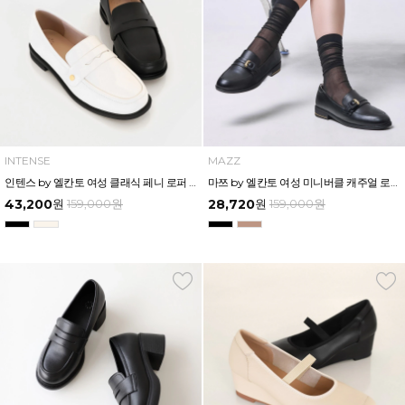
INTENSE
MAZZ
인텐스 by 엘칸토 여성 클래식 페니 로퍼 2cm LCWD76I613
마쯔 by 엘칸토 여성 미니버클 캐주얼 로퍼 2.5cm LCWC02M613
43,200
원
159,000
원
28,720
원
159,000
원