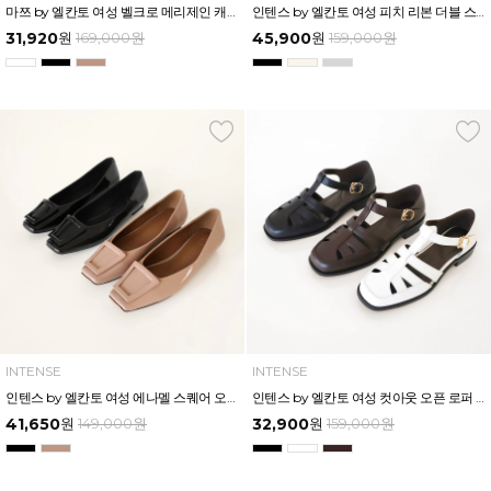
마쯔 by 엘칸토 여성 벨크로 메리제인 캐주얼 2cm LCWC94M613
인텐스 by 엘칸토 여성 피치 리본 더블 스트랩 메리제인 2cm LCWD97I613
31,920
원
169,000
원
45,900
원
159,000
원
INTENSE
INTENSE
인텐스 by 엘칸토 여성 에나멜 스퀘어 오브제 플랫슈즈 1.5cm LCWD53I613
인텐스 by 엘칸토 여성 컷아웃 오픈 로퍼 2.5cm LCWO41I613
41,650
원
149,000
원
32,900
원
159,000
원