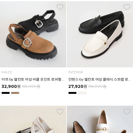
MAZZ
INTENSE
마쯔 by 엘칸토 여성 버클 포인트 로퍼형 슬링백 3.5cm LCWO99M613
인텐스 by 엘칸토 여성 클래식 스트랩 로퍼 2cm LCWD72I613
32,900
원
169,000
원
27,920
원
159,000
원